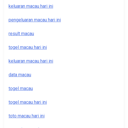
keluaran macau hari ini
pengeluaran macau hari ini
result macau
togel macau hari ini
keluaran macau hari ini
data macau
togel macau
togel macau hari ini
toto macau hari ini