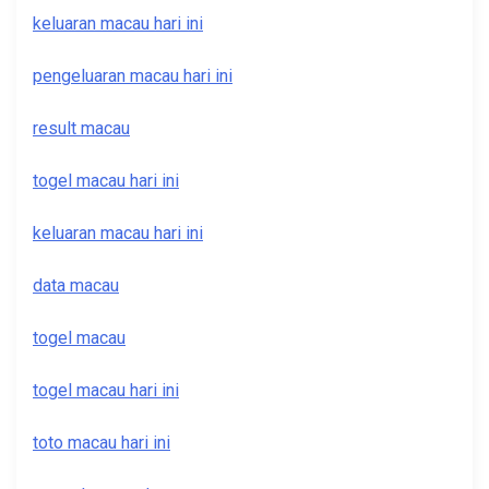
keluaran macau hari ini
pengeluaran macau hari ini
result macau
togel macau hari ini
keluaran macau hari ini
data macau
togel macau
togel macau hari ini
toto macau hari ini