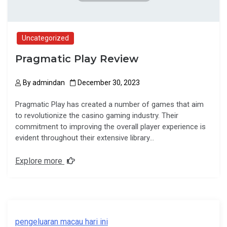
Uncategorized
Pragmatic Play Review
By
admindan
December 30, 2023
Pragmatic Play has created a number of games that aim
to revolutionize the casino gaming industry. Their
commitment to improving the overall player experience is
evident throughout their extensive library…
Explore more
pengeluaran macau hari ini