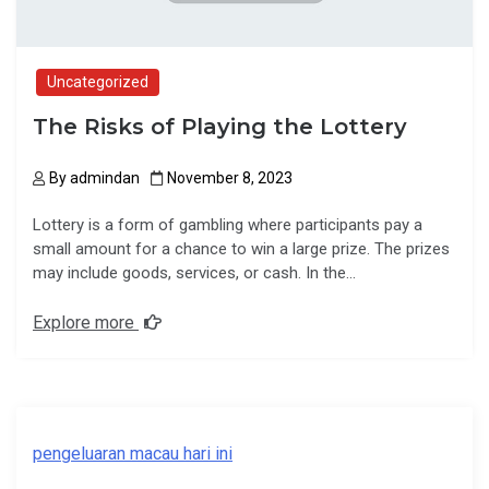
Uncategorized
The Risks of Playing the Lottery
By
admindan
November 8, 2023
Lottery is a form of gambling where participants pay a
small amount for a chance to win a large prize. The prizes
may include goods, services, or cash. In the…
Explore more
pengeluaran macau hari ini