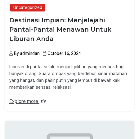
Uncategorized
Destinasi Impian: Menjelajahi
Pantai-Pantai Menawan Untuk
Liburan Anda
By
admindan
October 16, 2024
Liburan di pantai selalu menjadi pilihan yang menarik bagi
banyak orang. Suara ombak yang berdebur, sinar matahari
yang hangat, dan pasir putih yang lembut di bawah kaki
memberikan sensasi relaksasi…
Explore more