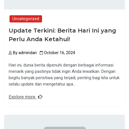
Uncategorized
Update Terkini: Berita Hari Ini yang
Perlu Anda Ketahui!
By
admindan
October 16, 2024
Hari ini, dunia berita dipenuhi dengan berbagai informasi
menarik yang pastinya tidak ingin Anda lewatkan. Dengan
begitu banyak peristiwa yang terjadi, penting bagi kita untuk
selalu update dan mengetahui apa…
Explore more