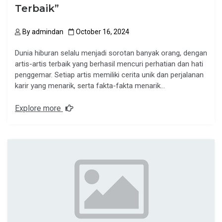
Terbaik”
By
admindan
October 16, 2024
Dunia hiburan selalu menjadi sorotan banyak orang, dengan
artis-artis terbaik yang berhasil mencuri perhatian dan hati
penggemar. Setiap artis memiliki cerita unik dan perjalanan
karir yang menarik, serta fakta-fakta menarik…
Explore more