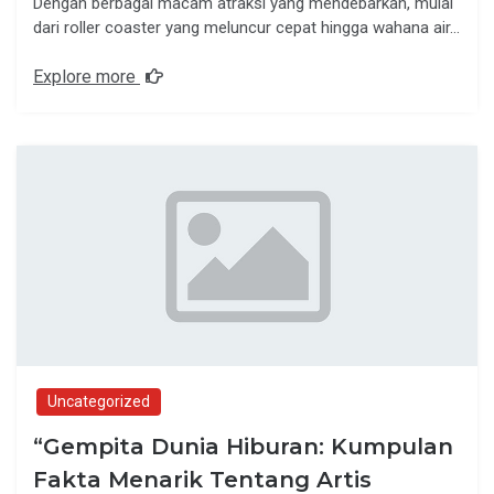
Dengan berbagai macam atraksi yang mendebarkan, mulai
dari roller coaster yang meluncur cepat hingga wahana air…
Explore more
Uncategorized
“Gempita Dunia Hiburan: Kumpulan
Fakta Menarik Tentang Artis