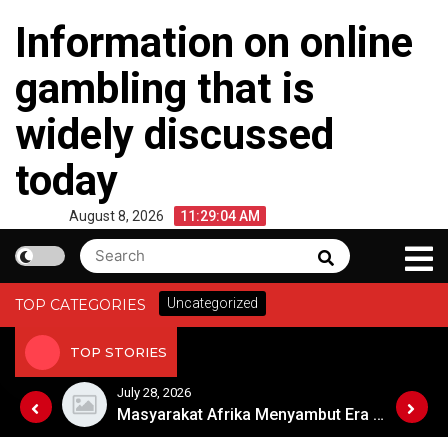
Skip
Information on online
to
content
gambling that is
widely discussed
today
August 8, 2026
11:29:04 AM
Search
Search
for:
Uncategorized
TOP CATEGORIES
TOP STORIES
July 23, 2026
Masyarakat Afrika Menyambut Era Digital dengan Penuh Harapan
Krisis Ekonomi di Asia Tenggara: Apa Langkah S