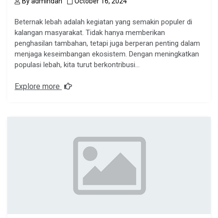
By
admindan
October 16, 2024
Beternak lebah adalah kegiatan yang semakin populer di
kalangan masyarakat. Tidak hanya memberikan
penghasilan tambahan, tetapi juga berperan penting dalam
menjaga keseimbangan ekosistem. Dengan meningkatkan
populasi lebah, kita turut berkontribusi…
Explore more