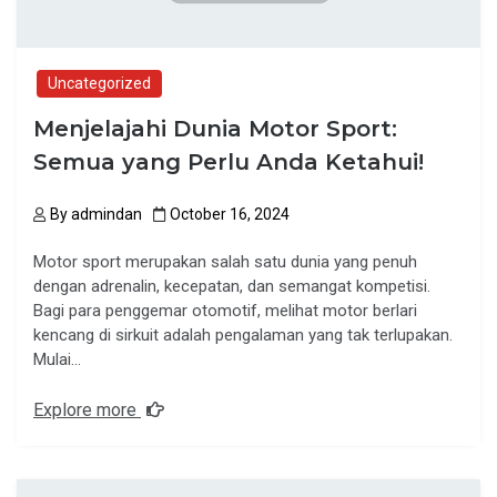
Uncategorized
Menjelajahi Dunia Motor Sport:
Semua yang Perlu Anda Ketahui!
By
admindan
October 16, 2024
Motor sport merupakan salah satu dunia yang penuh
dengan adrenalin, kecepatan, dan semangat kompetisi.
Bagi para penggemar otomotif, melihat motor berlari
kencang di sirkuit adalah pengalaman yang tak terlupakan.
Mulai…
Explore more