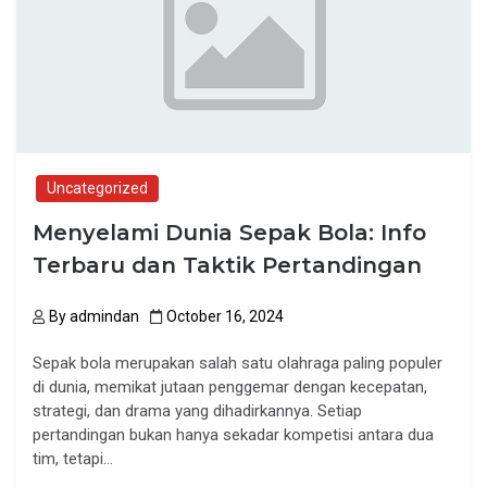
Uncategorized
Menyelami Dunia Sepak Bola: Info
Terbaru dan Taktik Pertandingan
By
admindan
October 16, 2024
Sepak bola merupakan salah satu olahraga paling populer
di dunia, memikat jutaan penggemar dengan kecepatan,
strategi, dan drama yang dihadirkannya. Setiap
pertandingan bukan hanya sekadar kompetisi antara dua
tim, tetapi…