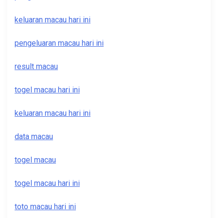
keluaran macau hari ini
pengeluaran macau hari ini
result macau
togel macau hari ini
keluaran macau hari ini
data macau
togel macau
togel macau hari ini
toto macau hari ini