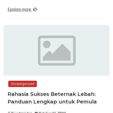
Explore more
Uncategorized
Rahasia Sukses Beternak Lebah:
Panduan Lengkap untuk Pemula