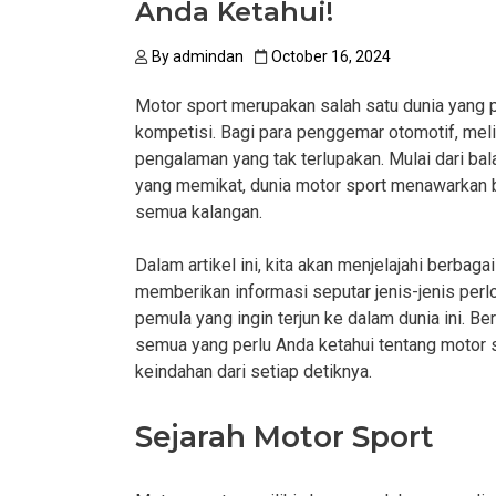
Anda Ketahui!
By
admindan
October 16, 2024
Motor sport merupakan salah satu dunia yang 
kompetisi. Bagi para penggemar otomotif, melih
pengalaman yang tak terlupakan. Mulai dari b
yang memikat, dunia motor sport menawarkan b
semua kalangan.
Dalam artikel ini, kita akan menjelajahi berba
memberikan informasi seputar jenis-jenis perlo
pemula yang ingin terjun ke dalam dunia ini. 
semua yang perlu Anda ketahui tentang motor 
keindahan dari setiap detiknya.
Sejarah Motor Sport