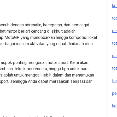
ke
to
penuh dengan adrenalin, kecepatan, dan semangat
pe
at motor berlari kencang di sirkuit adalah
alap MotoGP yang mendebarkan hingga kompetisi lokal
to
erbagai macam aktivitas yang dapat dinikmati oleh
da
gai aspek penting mengenai motor sport. Kami akan
to
mbaan, teknik berkendara, hingga tips untuk para
Bersiaplah untuk menggali lebih dalam dan menemukan
to
sport, sehingga Anda dapat merasakan sensasi dan
pe
ke