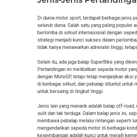
Di dunia motor sport, terdapat berbagai jenis
seluruh dunia. Salah satu yang paling populer 
berlomba di sirkuit internasional dengan sepe
strategi menjadi kunci sukses dalam perlombaan
tidak hanya menawarkan adrenalin tinggi, tetap
Selain itu, ada juga balap SuperBike yang dik
Pertandingan ini melibatkan sepeda motor yan
dengan MotoGP, tetapi tetap menjanjikan aksi
di berbagai sirkuit, dan pebalap dituntut untuk 
untuk bersaing di tingkat tinggi.
Jenis lain yang menarik adalah balap off-road
sulit dan tak terduga. Dalam balap jenis ini, 
membawa pebalap melalui rintangan seperti lum
mengendalikan sepeda motor di berbagai kond
keseimbangan adalah kunci untuk meraih keme