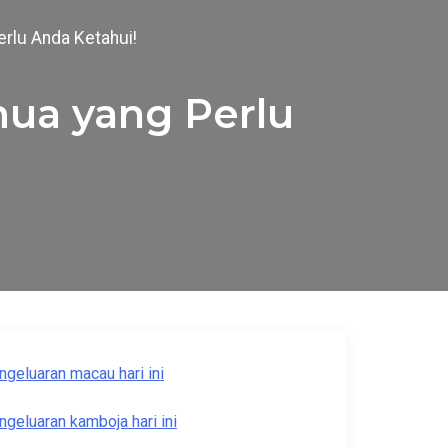
erlu Anda Ketahui!
mua yang Perlu
ngeluaran macau hari ini
ngeluaran kamboja hari ini