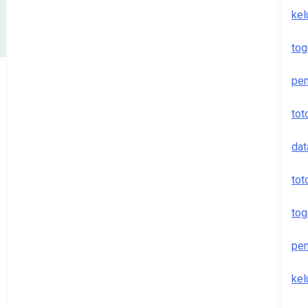
kel
tog
pen
tot
dat
tot
tog
pen
kel