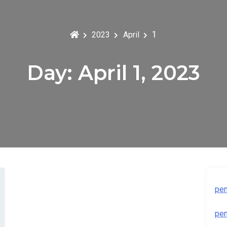
1
2023
April
Day:
April 1, 2023
pen
pen