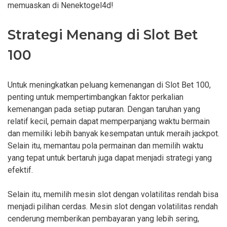
memuaskan di Nenektogel4d!
Strategi Menang di Slot Bet
100
Untuk meningkatkan peluang kemenangan di Slot Bet 100,
penting untuk mempertimbangkan faktor perkalian
kemenangan pada setiap putaran. Dengan taruhan yang
relatif kecil, pemain dapat memperpanjang waktu bermain
dan memiliki lebih banyak kesempatan untuk meraih jackpot.
Selain itu, memantau pola permainan dan memilih waktu
yang tepat untuk bertaruh juga dapat menjadi strategi yang
efektif.
Selain itu, memilih mesin slot dengan volatilitas rendah bisa
menjadi pilihan cerdas. Mesin slot dengan volatilitas rendah
cenderung memberikan pembayaran yang lebih sering,