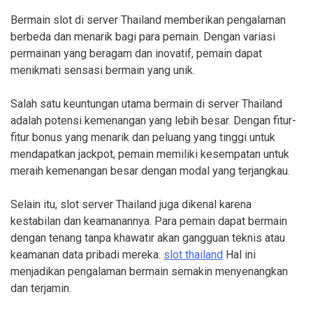
Bermain slot di server Thailand memberikan pengalaman
berbeda dan menarik bagi para pemain. Dengan variasi
permainan yang beragam dan inovatif, pemain dapat
menikmati sensasi bermain yang unik.
Salah satu keuntungan utama bermain di server Thailand
adalah potensi kemenangan yang lebih besar. Dengan fitur-
fitur bonus yang menarik dan peluang yang tinggi untuk
mendapatkan jackpot, pemain memiliki kesempatan untuk
meraih kemenangan besar dengan modal yang terjangkau.
Selain itu, slot server Thailand juga dikenal karena
kestabilan dan keamanannya. Para pemain dapat bermain
dengan tenang tanpa khawatir akan gangguan teknis atau
keamanan data pribadi mereka.
slot thailand
Hal ini
menjadikan pengalaman bermain semakin menyenangkan
dan terjamin.