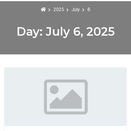
6
2025
July
Day:
July 6, 2025