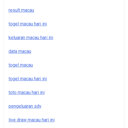
result macau
togel macau hari ini
keluaran macau hari ini
data macau
togel macau
togel macau hari ini
toto macau hari ini
pengeluaran sdy
live draw macau hari ini