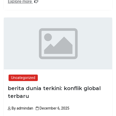
Explore more
Uncategorized
berita dunia terkini: konflik global
terbaru
By
admindan
December 6, 2025