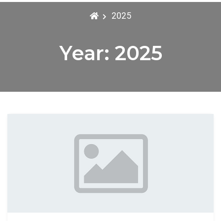
2025
Year:
2025