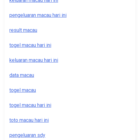
keluaran macau hari ini
pengeluaran macau hari ini
result macau
togel macau hari ini
keluaran macau hari ini
data macau
togel macau
togel macau hari ini
toto macau hari ini
pengeluaran sdy