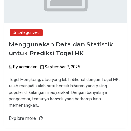
Uncategorized
Menggunakan Data dan Statistik
untuk Prediksi Togel HK
By
admindan
September 7, 2025
Togel Hongkong, atau yang lebih dikenal dengan Togel HK,
telah menjadi salah satu bentuk hiburan yang paling
populer di kalangan masyarakat. Dengan banyaknya
penggemar, tentunya banyak yang berharap bisa
memenangkan…
Explore more