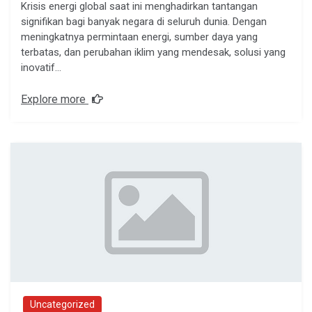
Krisis energi global saat ini menghadirkan tantangan
signifikan bagi banyak negara di seluruh dunia. Dengan
meningkatnya permintaan energi, sumber daya yang
terbatas, dan perubahan iklim yang mendesak, solusi yang
inovatif…
Explore more
Uncategorized