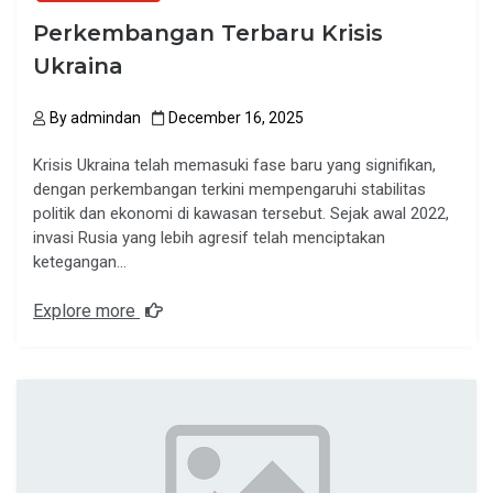
Perkembangan Terbaru Krisis
Ukraina
By
admindan
December 16, 2025
Krisis Ukraina telah memasuki fase baru yang signifikan,
dengan perkembangan terkini mempengaruhi stabilitas
politik dan ekonomi di kawasan tersebut. Sejak awal 2022,
invasi Rusia yang lebih agresif telah menciptakan
ketegangan…
Explore more