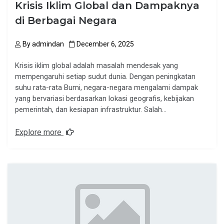
Krisis Iklim Global dan Dampaknya
di Berbagai Negara
By
admindan
December 6, 2025
Krisis iklim global adalah masalah mendesak yang
mempengaruhi setiap sudut dunia. Dengan peningkatan
suhu rata-rata Bumi, negara-negara mengalami dampak
yang bervariasi berdasarkan lokasi geografis, kebijakan
pemerintah, dan kesiapan infrastruktur. Salah…
Explore more