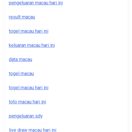
pengeluaran macau hari ini
result macau
togel macau hari ini
keluaran macau hari ini
data macau
togel macau
togel macau hari ini
toto macau hari ini
pengeluaran sdy
live draw macau hari ini