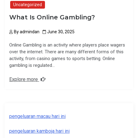
Uncategorized
What Is Online Gambling?
By
admindan
June 30, 2025
Online Gambling is an activity where players place wagers
over the internet. There are many different forms of this
activity, from casino games to sports betting. Online
gambling is regulated…
Explore more
pengeluaran macau hari ini
pengeluaran kamboja hari ini