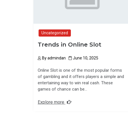
Uncategorized
Trends in Online Slot
By
admindan
June 10, 2025
Online Slot is one of the most popular forms
of gambling and it offers players a simple and
entertaining way to win real cash. These
games of chance can be…
Explore more