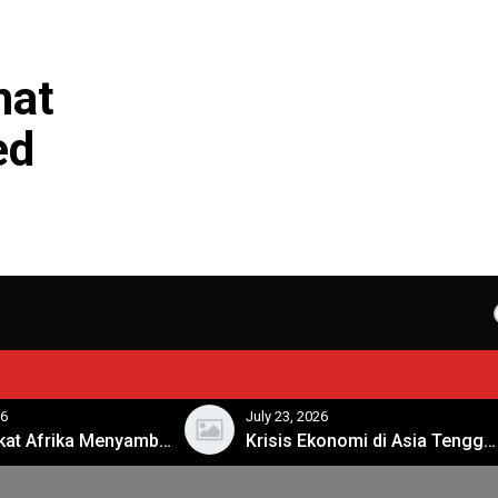
hat
ed
26
July 23, 2026
Masyarakat Afrika Menyambut Era Digital dengan Penuh Harapan
Krisis Ekonomi di Asia Tenggara: Apa Langkah Selanjutnya?