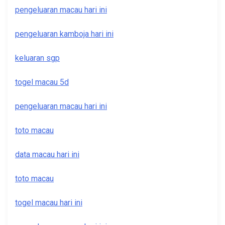
pengeluaran macau hari ini
pengeluaran kamboja hari ini
keluaran sgp
togel macau 5d
pengeluaran macau hari ini
toto macau
data macau hari ini
toto macau
togel macau hari ini