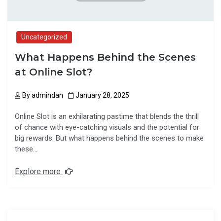
Uncategorized
What Happens Behind the Scenes
at Online Slot?
By
admindan
January 28, 2025
Online Slot is an exhilarating pastime that blends the thrill
of chance with eye-catching visuals and the potential for
big rewards. But what happens behind the scenes to make
these…
Explore more