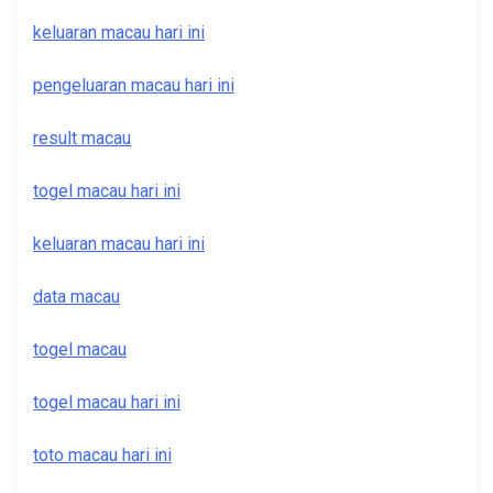
keluaran macau hari ini
pengeluaran macau hari ini
result macau
togel macau hari ini
keluaran macau hari ini
data macau
togel macau
togel macau hari ini
toto macau hari ini