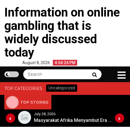
Skip
Information on online
to
content
gambling that is
widely discussed
today
August 8, 2026
4:04:24 PM
Search
Search
for:
Uncategorized
TOP CATEGORIES
TOP STORIES
July 28, 2026
Berita Cuaca Ekstrem di Australia
Masyarakat Afrika Menyambut Era Digital dengan Penuh Harapan