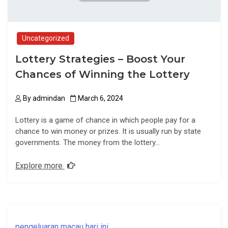
Uncategorized
Lottery Strategies – Boost Your
Chances of Winning the Lottery
By
admindan
March 6, 2024
Lottery is a game of chance in which people pay for a
chance to win money or prizes. It is usually run by state
governments. The money from the lottery…
Explore more
pengeluaran macau hari ini