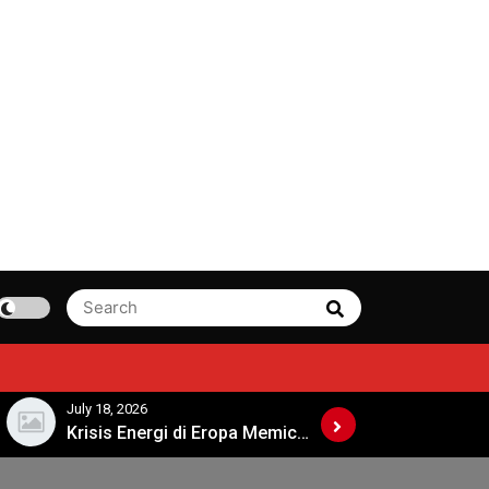
Search
Search
for:
July 18, 2026
July 13, 2026
Krisis Energi di Eropa Memicu Perdebatan Kebijakan