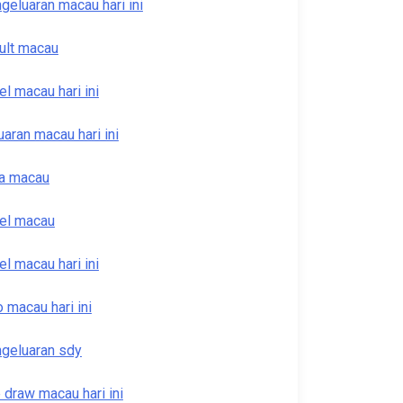
geluaran macau hari ini
ult macau
el macau hari ini
uaran macau hari ini
a macau
el macau
el macau hari ini
o macau hari ini
geluaran sdy
e draw macau hari ini