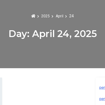
24
2025
April
Day:
April 24, 2025
pen
pen