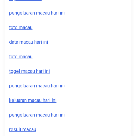
pengeluaran macau hari ini
toto macau
data macau hari ini
toto macau
togel macau hari ini
pengeluaran macau hari ini
keluaran macau hari ini
pengeluaran macau hari ini
result macau