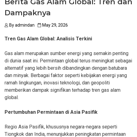
Berita Gas Alam Global: Tren dan
Dampaknya
By
admindan
May 29, 2026
Tren Gas Alam Global: Analisis Terkini
Gas alam merupakan sumber energi yang semakin penting
di dunia saat ini. Permintaan global terus meningkat sebagai
alternatif yang lebih bersih dibandingkan dengan batubara
dan minyak. Berbagai faktor seperti kebijakan energi yang
ramah lingkungan, inovasi teknologi, dan geopoliti
memberikan dampak signifikan terhadap tren gas alam
global.
Pertumbuhan Permintaan di Asia Pasifik
Regio Asia Pasifik, khususnya negara-negara seperti
Tiongkok dan India, menunjukkan peningkatan permintaan