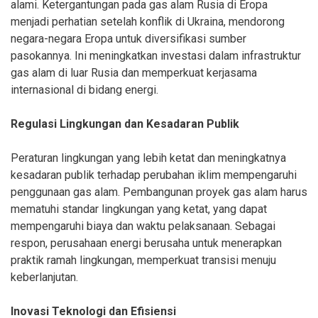
alami. Ketergantungan pada gas alam Rusia di Eropa
menjadi perhatian setelah konflik di Ukraina, mendorong
negara-negara Eropa untuk diversifikasi sumber
pasokannya. Ini meningkatkan investasi dalam infrastruktur
gas alam di luar Rusia dan memperkuat kerjasama
internasional di bidang energi.
Regulasi Lingkungan dan Kesadaran Publik
Peraturan lingkungan yang lebih ketat dan meningkatnya
kesadaran publik terhadap perubahan iklim mempengaruhi
penggunaan gas alam. Pembangunan proyek gas alam harus
mematuhi standar lingkungan yang ketat, yang dapat
mempengaruhi biaya dan waktu pelaksanaan. Sebagai
respon, perusahaan energi berusaha untuk menerapkan
praktik ramah lingkungan, memperkuat transisi menuju
keberlanjutan.
Inovasi Teknologi dan Efisiensi