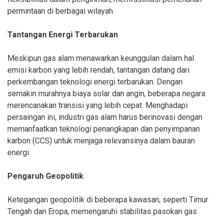
permintaan di berbagai wilayah.
Tantangan Energi Terbarukan
Meskipun gas alam menawarkan keunggulan dalam hal
emisi karbon yang lebih rendah, tantangan datang dari
perkembangan teknologi energi terbarukan. Dengan
semakin murahnya biaya solar dan angin, beberapa negara
merencanakan transisi yang lebih cepat. Menghadapi
persaingan ini, industri gas alam harus berinovasi dengan
memanfaatkan teknologi penangkapan dan penyimpanan
karbon (CCS) untuk menjaga relevansinya dalam bauran
energi.
Pengaruh Geopolitik
Ketegangan geopolitik di beberapa kawasan, seperti Timur
Tengah dan Eropa, memengaruhi stabilitas pasokan gas