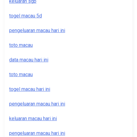
keluaran sgp
togel macau 5d
pengeluaran macau hari ini
toto macau
data macau hari ini
toto macau
togel macau hari ini
pengeluaran macau hari ini
keluaran macau hari ini
pengeluaran macau hari ini