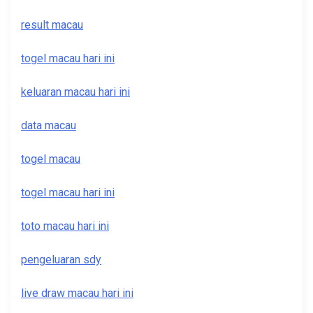
result macau
togel macau hari ini
keluaran macau hari ini
data macau
togel macau
togel macau hari ini
toto macau hari ini
pengeluaran sdy
live draw macau hari ini