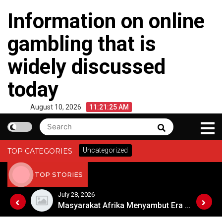
Skip
Information on online
to
content
gambling that is
widely discussed
today
August 10, 2026
11:21:25 AM
Search
Search
for:
Uncategorized
TOP CATEGORIES
TOP STORIES
July 28, 2026
Berita Cuaca Ekstrem di Australia
Masyarakat Afrika Menyambut Era Digital dengan Penuh Harapan