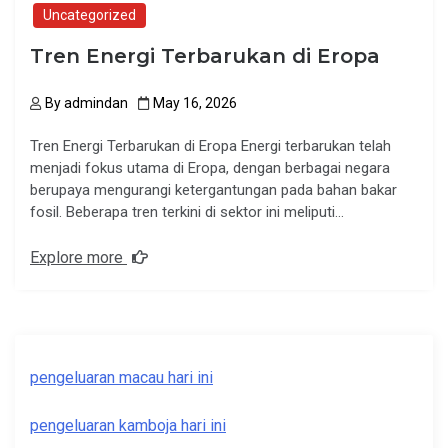
Uncategorized
Tren Energi Terbarukan di Eropa
By
admindan
May 16, 2026
Tren Energi Terbarukan di Eropa Energi terbarukan telah
menjadi fokus utama di Eropa, dengan berbagai negara
berupaya mengurangi ketergantungan pada bahan bakar
fosil. Beberapa tren terkini di sektor ini meliputi…
Explore more
pengeluaran macau hari ini
pengeluaran kamboja hari ini