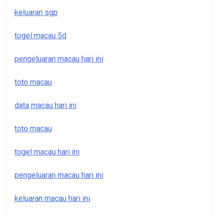
keluaran sgp
togel macau 5d
pengeluaran macau hari ini
toto macau
data macau hari ini
toto macau
togel macau hari ini
pengeluaran macau hari ini
keluaran macau hari ini