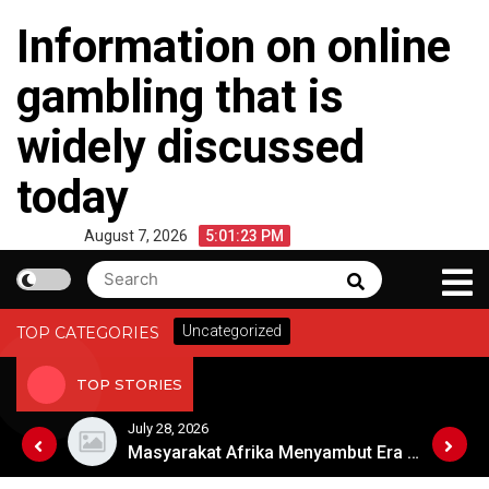
Skip
Information on online
to
content
gambling that is
widely discussed
today
August 7, 2026
5:01:24 PM
Search
Search
for:
Uncategorized
TOP CATEGORIES
TOP STORIES
July 28, 2026
Berita Cuaca Ekstrem di Australia
Masyarakat Afrika Menyambut Era Digital dengan Penuh Harapan