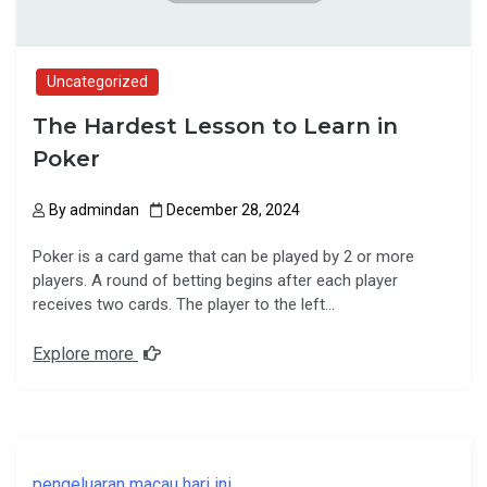
Uncategorized
The Hardest Lesson to Learn in
Poker
By
admindan
December 28, 2024
Poker is a card game that can be played by 2 or more
players. A round of betting begins after each player
receives two cards. The player to the left…
Explore more
pengeluaran macau hari ini