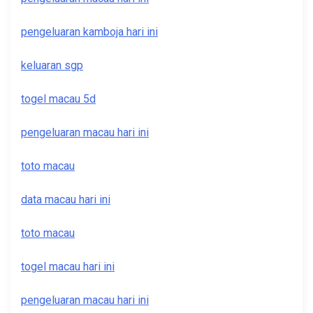
pengeluaran kamboja hari ini
keluaran sgp
togel macau 5d
pengeluaran macau hari ini
toto macau
data macau hari ini
toto macau
togel macau hari ini
pengeluaran macau hari ini