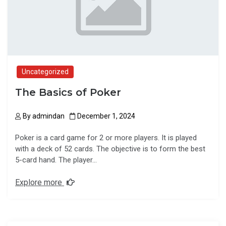
Uncategorized
The Basics of Poker
By
admindan
December 1, 2024
Poker is a card game for 2 or more players. It is played
with a deck of 52 cards. The objective is to form the best
5-card hand. The player…
Explore more