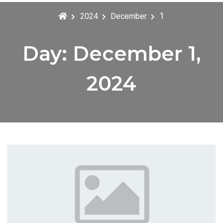
1
2024
December
Day:
December 1,
2024