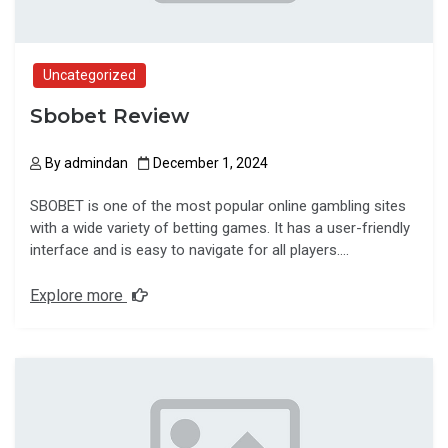
Uncategorized
Sbobet Review
By
admindan
December 1, 2024
SBOBET is one of the most popular online gambling sites
with a wide variety of betting games. It has a user-friendly
interface and is easy to navigate for all players….
Explore more