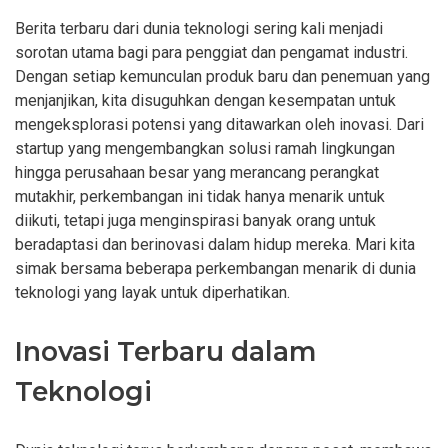
Berita terbaru dari dunia teknologi sering kali menjadi
sorotan utama bagi para penggiat dan pengamat industri.
Dengan setiap kemunculan produk baru dan penemuan yang
menjanjikan, kita disuguhkan dengan kesempatan untuk
mengeksplorasi potensi yang ditawarkan oleh inovasi. Dari
startup yang mengembangkan solusi ramah lingkungan
hingga perusahaan besar yang merancang perangkat
mutakhir, perkembangan ini tidak hanya menarik untuk
diikuti, tetapi juga menginspirasi banyak orang untuk
beradaptasi dan berinovasi dalam hidup mereka. Mari kita
simak bersama beberapa perkembangan menarik di dunia
teknologi yang layak untuk diperhatikan.
Inovasi Terbaru dalam
Teknologi