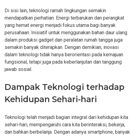
Di sisi lain, teknologi ramah lingkungan semakin
mendapatkan perhatian. Energi terbarukan dan perangkat
yang hemat energi menjadi fokus utama bagi banyak
perusahaan. Inisiatif untuk menggunakan bahan daur ulang
dalam produksi gadget dan peralatan rumah tangga juga
semakin banyak diterapkan. Dengan demikian, inovasi
dalam teknologi tidak hanya berorientasi pada kemajuan
fungsional, tetapi juga pada keberlanjutan dan tanggung
jawab sosial.
Dampak Teknologi terhadap
Kehidupan Sehari-hari
Teknologi telah menjadi bagian integral dari kehidupan kita
sehari-hari, mempengaruhi cara kita berinteraksi, bekerja,
dan bahkan berbelanja. Dengan adanya smartphone, banyak