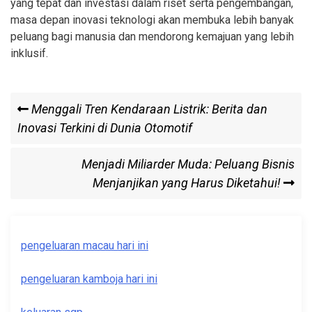
yang tepat dan investasi dalam riset serta pengembangan,
masa depan inovasi teknologi akan membuka lebih banyak
peluang bagi manusia dan mendorong kemajuan yang lebih
inklusif.
Post
Previous
Menggali Tren Kendaraan Listrik: Berita dan
Post
Inovasi Terkini di Dunia Otomotif
navigation
Next
Menjadi Miliarder Muda: Peluang Bisnis
Post
Menjanjikan yang Harus Diketahui!
pengeluaran macau hari ini
pengeluaran kamboja hari ini