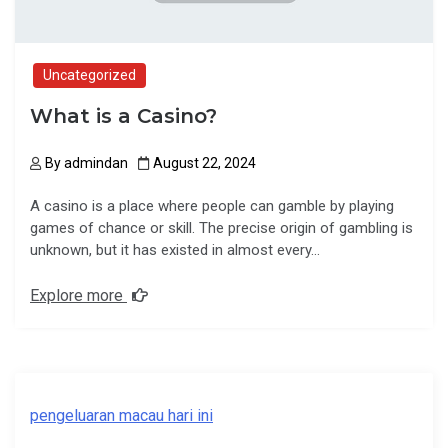
Uncategorized
What is a Casino?
By
admindan
August 22, 2024
A casino is a place where people can gamble by playing
games of chance or skill. The precise origin of gambling is
unknown, but it has existed in almost every…
Explore more
pengeluaran macau hari ini