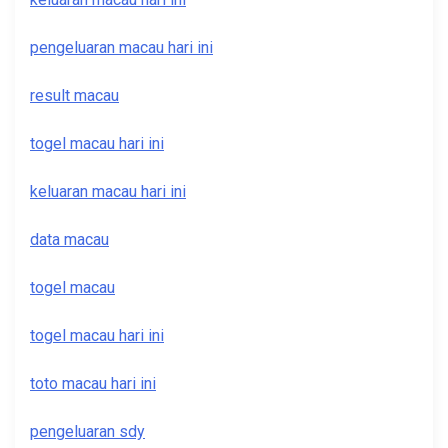
pengeluaran macau hari ini
result macau
togel macau hari ini
keluaran macau hari ini
data macau
togel macau
togel macau hari ini
toto macau hari ini
pengeluaran sdy