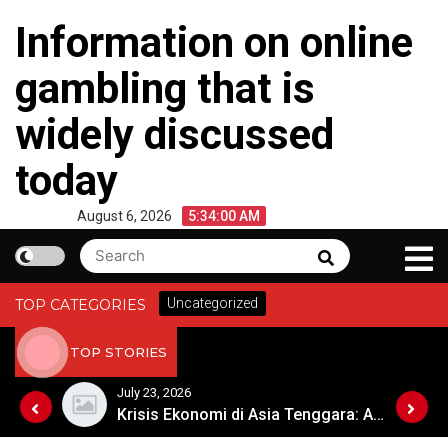
Skip
Information on online
to
content
gambling that is
widely discussed
today
August 6, 2026
5:34:00 AM
Search
Search
for:
Uncategorized
TOP CATEGORIES
TOP STORIES
July 23, 2026
Masyarakat Afrika Menyambut Era Digital dengan Penuh Harapan
Krisis Ekonomi di Asia Tenggara: Apa Langkah Selanjutnya?