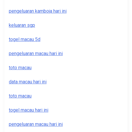
pengeluaran kamboja hari ini
keluaran sgp
togel macau 5d
pengeluaran macau hari ini
toto macau
data macau hari ini
toto macau
togel macau hari ini
pengeluaran macau hari ini