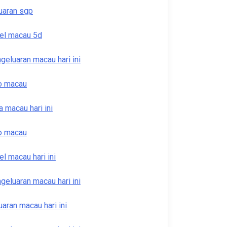
uaran sgp
el macau 5d
geluaran macau hari ini
o macau
a macau hari ini
o macau
el macau hari ini
geluaran macau hari ini
uaran macau hari ini