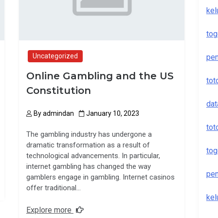
kel
tog
Uncategorized
pen
Online Gambling and the US
tot
Constitution
dat
By
admindan
January 10, 2023
tot
The gambling industry has undergone a
dramatic transformation as a result of
tog
technological advancements. In particular,
internet gambling has changed the way
pen
gamblers engage in gambling. Internet casinos
offer traditional…
kel
Explore more