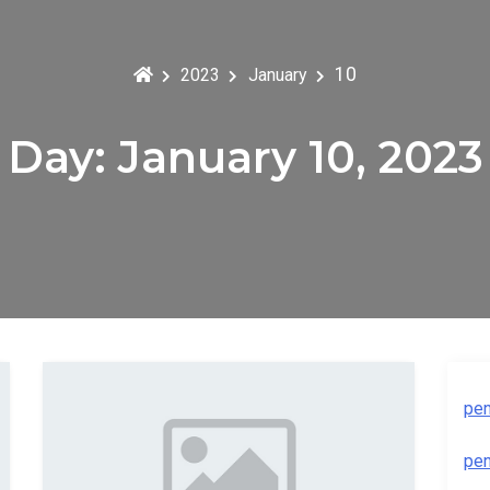
10
2023
January
Day:
January 10, 2023
pen
pen