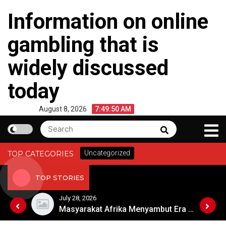
Skip
Information on online
to
content
gambling that is
widely discussed
today
August 8, 2026
7:49:51 AM
Search
Search
for:
Uncategorized
TOP CATEGORIES
TOP STORIES
July 28, 2026
Berita Cuaca Ekstrem di Australia
Masyarakat Afrika Menyambut Era Digital dengan Penuh Harapan