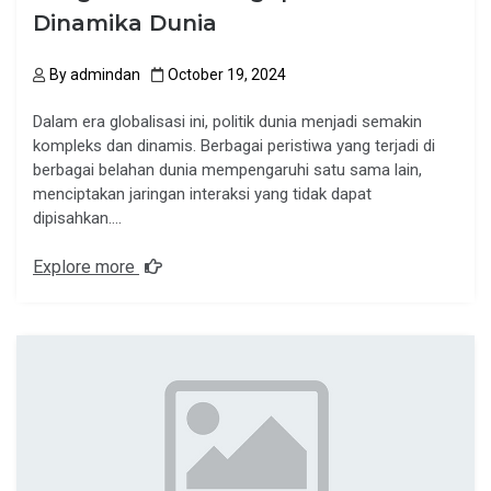
Dinamika Dunia
By
admindan
October 19, 2024
Dalam era globalisasi ini, politik dunia menjadi semakin
kompleks dan dinamis. Berbagai peristiwa yang terjadi di
berbagai belahan dunia mempengaruhi satu sama lain,
menciptakan jaringan interaksi yang tidak dapat
dipisahkan….
Explore more