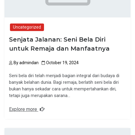
Uncategorized
Senjata Jalanan: Seni Bela Diri
untuk Remaja dan Manfaatnya
By
admindan
October 19, 2024
Seni bela diri telah menjadi bagian integral dari budaya di
banyak belahan dunia. Bagi remaja, berlatih seni bela diri
bukan hanya sekadar cara untuk mempertahankan diri,
tetapi juga merupakan sarana…
Explore more