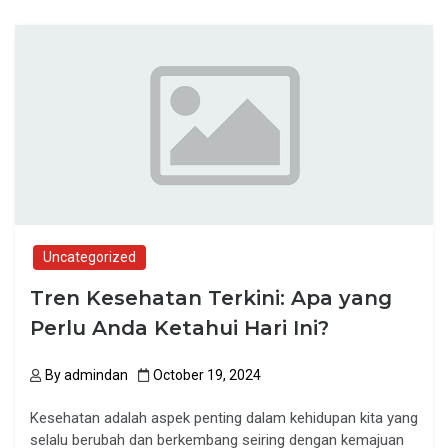
Uncategorized
Tren Kesehatan Terkini: Apa yang
Perlu Anda Ketahui Hari Ini?
By
admindan
October 19, 2024
Kesehatan adalah aspek penting dalam kehidupan kita yang
selalu berubah dan berkembang seiring dengan kemajuan