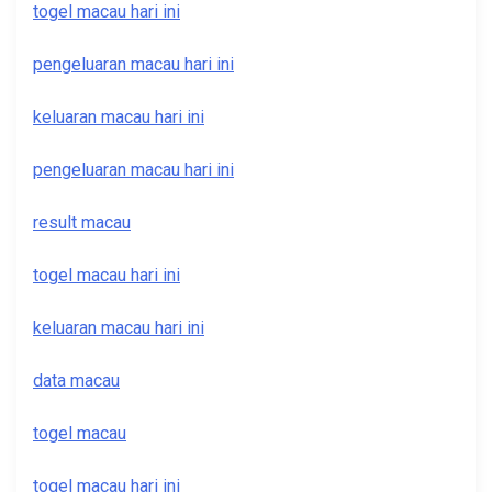
togel macau hari ini
pengeluaran macau hari ini
keluaran macau hari ini
pengeluaran macau hari ini
result macau
togel macau hari ini
keluaran macau hari ini
data macau
togel macau
togel macau hari ini