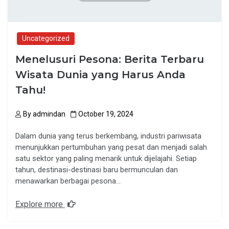
Uncategorized
Menelusuri Pesona: Berita Terbaru
Wisata Dunia yang Harus Anda
Tahu!
By
admindan
October 19, 2024
Dalam dunia yang terus berkembang, industri pariwisata
menunjukkan pertumbuhan yang pesat dan menjadi salah
satu sektor yang paling menarik untuk dijelajahi. Setiap
tahun, destinasi-destinasi baru bermunculan dan
menawarkan berbagai pesona…
Explore more