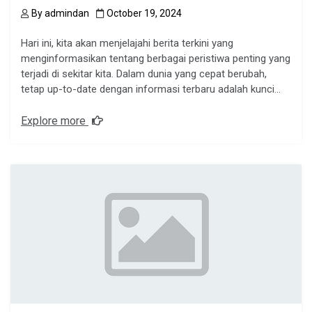
By
admindan
October 19, 2024
Hari ini, kita akan menjelajahi berita terkini yang
menginformasikan tentang berbagai peristiwa penting yang
terjadi di sekitar kita. Dalam dunia yang cepat berubah,
tetap up-to-date dengan informasi terbaru adalah kunci…
Explore more