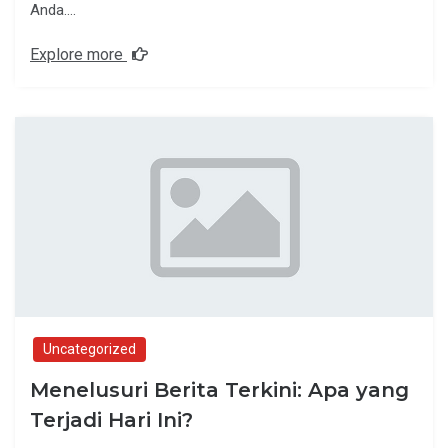
Anda….
Explore more
Uncategorized
Menelusuri Berita Terkini: Apa yang
Terjadi Hari Ini?