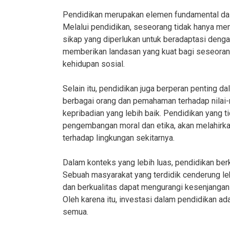
Pendidikan merupakan elemen fundamental da
Melalui pendidikan, seseorang tidak hanya me
sikap yang diperlukan untuk beradaptasi deng
memberikan landasan yang kuat bagi seseorang
kehidupan sosial.
Selain itu, pendidikan juga berperan penting d
berbagai orang dan pemahaman terhadap nilai-
kepribadian yang lebih baik. Pendidikan yang t
pengembangan moral dan etika, akan melahirka
terhadap lingkungan sekitarnya.
Dalam konteks yang lebih luas, pendidikan ber
Sebuah masyarakat yang terdidik cenderung leb
dan berkualitas dapat mengurangi kesenjangan 
Oleh karena itu, investasi dalam pendidikan ad
semua.