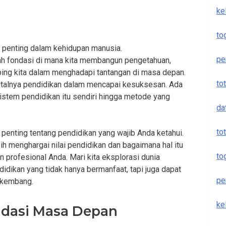
ke
to
 penting dalam kehidupan manusia.
pe
ah fondasi di mana kita membangun pengetahuan,
ing kita dalam menghadapi tantangan di masa depan.
to
italnya pendidikan dalam mencapai kesuksesan. Ada
 sistem pendidikan itu sendiri hingga metode yang
da
to
 penting tentang pendidikan yang wajib Anda ketahui.
h menghargai nilai pendidikan dan bagaimana hal itu
to
profesional Anda. Mari kita eksplorasi dunia
idikan yang tidak hanya bermanfaat, tapi juga dapat
pe
erkembang.
ke
ndasi Masa Depan