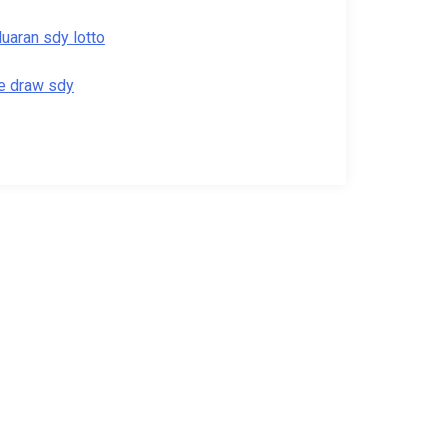
luaran sdy lotto
ve draw sdy