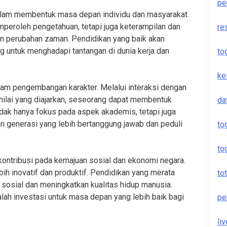
pe
lam membentuk masa depan individu dan masyarakat.
mperoleh pengetahuan, tetapi juga keterampilan dan
re
an perubahan zaman. Pendidikan yang baik akan
 untuk menghadapi tantangan di dunia kerja dan
to
ke
alam pengembangan karakter. Melalui interaksi dengan
nilai yang diajarkan, seseorang dapat membentuk
da
idak hanya fokus pada aspek akademis, tetapi juga
n generasi yang lebih bertanggung jawab dan peduli
to
to
kontribusi pada kemajuan sosial dan ekonomi negara.
ih inovatif dan produktif. Pendidikan yang merata
to
sosial dan meningkatkan kualitas hidup manusia.
alah investasi untuk masa depan yang lebih baik bagi
pe
li