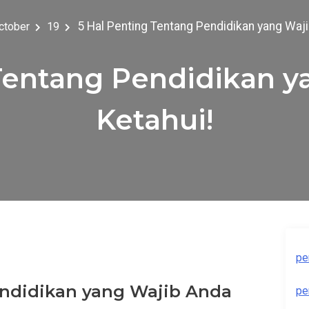
5 Hal Penting Tentang Pendidikan yang Waji
ctober
19
 Tentang Pendidikan y
Ketahui!
pe
endidikan yang Wajib Anda
pe