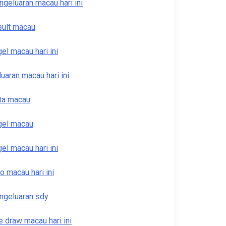
ngeluaran macau hari ini
sult macau
gel macau hari ini
luaran macau hari ini
ta macau
gel macau
gel macau hari ini
to macau hari ini
ngeluaran sdy
ve draw macau hari ini