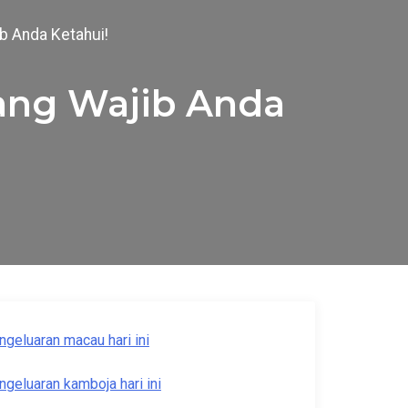
b Anda Ketahui!
ang Wajib Anda
ngeluaran macau hari ini
ngeluaran kamboja hari ini