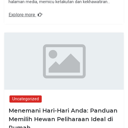
halaman media, memicu ketakutan dan kekhawatiran…
Explore more
Uncategorized
Menemani Hari-Hari Anda: Panduan
Memilih Hewan Peliharaan Ideal di
Rumah