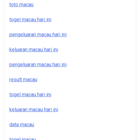
toto macau
togel macau hari ini
pengeluaran macau hari ini
keluaran macau hari ini
pengeluaran macau hari ini
result macau
togel macau hari ini
keluaran macau hari ini
data macau
togel macau