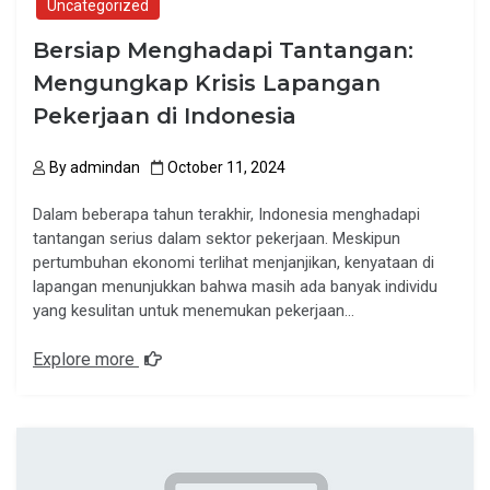
Uncategorized
Bersiap Menghadapi Tantangan:
Mengungkap Krisis Lapangan
Pekerjaan di Indonesia
By
admindan
October 11, 2024
Dalam beberapa tahun terakhir, Indonesia menghadapi
tantangan serius dalam sektor pekerjaan. Meskipun
pertumbuhan ekonomi terlihat menjanjikan, kenyataan di
lapangan menunjukkan bahwa masih ada banyak individu
yang kesulitan untuk menemukan pekerjaan…
Explore more