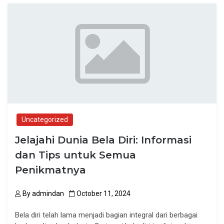
Uncategorized
Jelajahi Dunia Bela Diri: Informasi
dan Tips untuk Semua
Penikmatnya
By
admindan
October 11, 2024
Bela diri telah lama menjadi bagian integral dari berbagai