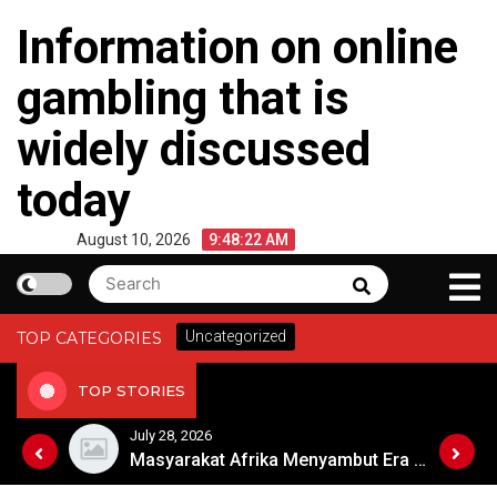
Skip
Information on online
to
content
gambling that is
widely discussed
today
August 10, 2026
9:48:22 AM
Search
Search
for:
Uncategorized
TOP CATEGORIES
TOP STORIES
July 23, 2026
Masyarakat Afrika Menyambut Era Digital dengan Penuh Harapan
Krisis Ekonomi di Asia Tenggara: Apa Langkah Selanjutnya?