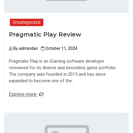
Uncategorized
Pragmatic Play Review
By
admindan
October 11, 2024
Pragmatic Play is an iGaming software developer
renowned for its diverse and innovative game portfolio.
The company was founded in 2015 and has since
expanded to become one of the…
Explore more