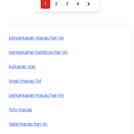
Posts
1
2
3
4
pagination
pengeluaran macau hari ini
pengeluaran kamboja hari ini
keluaran sgp
togel macau 5d
pengeluaran macau hari ini
toto macau
data macau hari ini