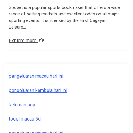
Sbobet is a popular sports bookmaker that offers a wide
range of betting markets and excellent odds on all major
sporting events. It is licensed by the First Cagayan
Leisure…
Explore more
pengeluaran macau hari ini
pengeluaran kamboja hari ini
keluaran sgp
togel macau 5d