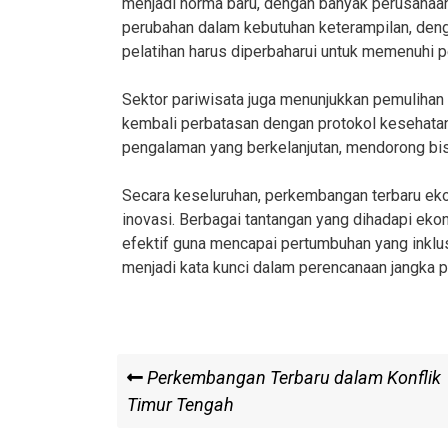
menjadi norma baru, dengan banyak perusahaa
perubahan dalam kebutuhan keterampilan, den
pelatihan harus diperbaharui untuk memenuhi 
Sektor pariwisata juga menunjukkan pemuliha
kembali perbatasan dengan protokol kesehatan 
pengalaman yang berkelanjutan, mendorong bis
Secara keseluruhan, perkembangan terbaru eko
inovasi. Berbagai tantangan yang dihadapi eko
efektif guna mencapai pertumbuhan yang inklus
menjadi kata kunci dalam perencanaan jangka p
Post
Previous
Perkembangan Terbaru dalam Konflik
Post
Timur Tengah
navigation