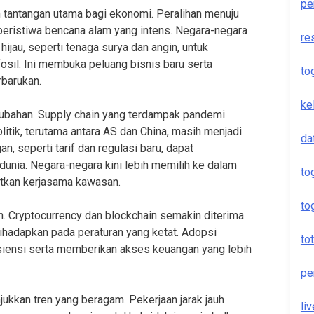
pe
ah tantangan utama bagi ekonomi. Peralihan menuju
eristiwa bencana alam yang intens. Negara-negara
re
ijau, seperti tenaga surya dan angin, untuk
sil. Ini membuka peluang bisnis baru serta
to
rbarukan.
ke
rubahan. Supply chain yang terdampak pandemi
itik, terutama antara AS dan China, masih menjadi
da
, seperti tarif dan regulasi baru, dapat
dunia. Negara-negara kini lebih memilih ke dalam
to
atkan kerjasama kawasan.
to
n. Cryptocurrency dan blockchain semakin diterima
dihadapkan pada peraturan yang ketat. Adopsi
to
isiensi serta memberikan akses keuangan yang lebih
pe
jukkan tren yang beragam. Pekerjaan jarak jauh
li