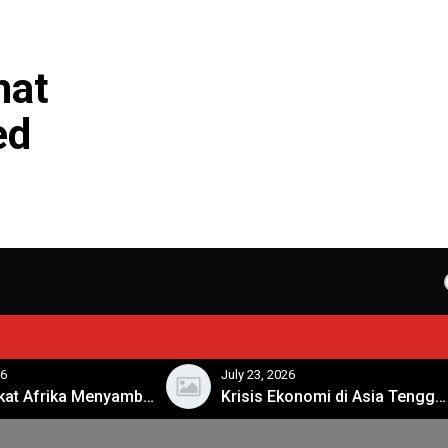
hat
ed
26
July 23, 2026
Masyarakat Afrika Menyambut Era Digital dengan Penuh Harapan
Krisis Ekonomi di Asia Tenggara: Apa Langkah Selanjutnya?