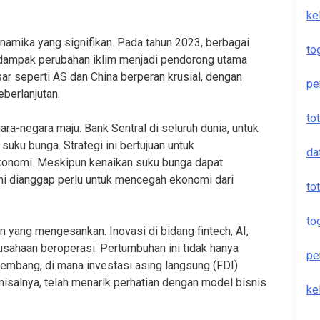
ke
amika yang signifikan. Pada tahun 2023, berbagai
to
ta dampak perubahan iklim menjadi pendorong utama
r seperti AS dan China berperan krusial, dengan
pe
berlanjutan.
to
gara-negara maju. Bank Sentral di seluruh dunia, untuk
suku bunga. Strategi ini bertujuan untuk
da
ekonomi. Meskipun kenaikan suku bunga dapat
ni dianggap perlu untuk mencegah ekonomi dari
to
to
an yang mengesankan. Inovasi di bidang fintech, AI,
usahaan beroperasi. Pertumbuhan ini tidak hanya
pe
erkembang, di mana investasi asing langsung (FDI)
misalnya, telah menarik perhatian dengan model bisnis
ke