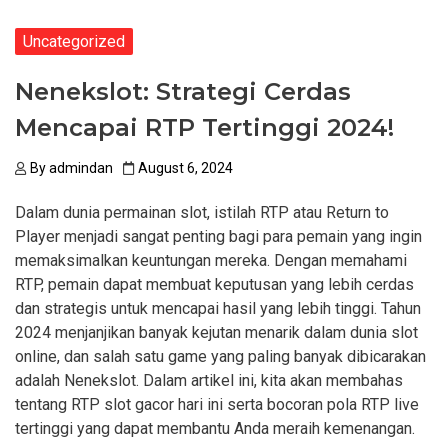
Uncategorized
Nenekslot: Strategi Cerdas
Mencapai RTP Tertinggi 2024!
By
admindan
August 6, 2024
Dalam dunia permainan slot, istilah RTP atau Return to
Player menjadi sangat penting bagi para pemain yang ingin
memaksimalkan keuntungan mereka. Dengan memahami
RTP, pemain dapat membuat keputusan yang lebih cerdas
dan strategis untuk mencapai hasil yang lebih tinggi. Tahun
2024 menjanjikan banyak kejutan menarik dalam dunia slot
online, dan salah satu game yang paling banyak dibicarakan
adalah Nenekslot. Dalam artikel ini, kita akan membahas
tentang RTP slot gacor hari ini serta bocoran pola RTP live
tertinggi yang dapat membantu Anda meraih kemenangan.