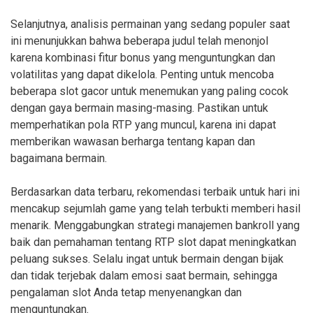
Selanjutnya, analisis permainan yang sedang populer saat
ini menunjukkan bahwa beberapa judul telah menonjol
karena kombinasi fitur bonus yang menguntungkan dan
volatilitas yang dapat dikelola. Penting untuk mencoba
beberapa slot gacor untuk menemukan yang paling cocok
dengan gaya bermain masing-masing. Pastikan untuk
memperhatikan pola RTP yang muncul, karena ini dapat
memberikan wawasan berharga tentang kapan dan
bagaimana bermain.
Berdasarkan data terbaru, rekomendasi terbaik untuk hari ini
mencakup sejumlah game yang telah terbukti memberi hasil
menarik. Menggabungkan strategi manajemen bankroll yang
baik dan pemahaman tentang RTP slot dapat meningkatkan
peluang sukses. Selalu ingat untuk bermain dengan bijak
dan tidak terjebak dalam emosi saat bermain, sehingga
pengalaman slot Anda tetap menyenangkan dan
menguntungkan.