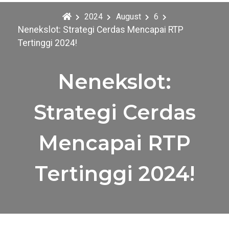
2024
August
6
Nenekslot: Strategi Cerdas Mencapai RTP
Tertinggi 2024!
Nenekslot:
Strategi Cerdas
Mencapai RTP
Tertinggi 2024!