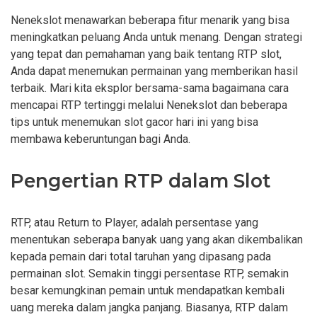
Nenekslot menawarkan beberapa fitur menarik yang bisa
meningkatkan peluang Anda untuk menang. Dengan strategi
yang tepat dan pemahaman yang baik tentang RTP slot,
Anda dapat menemukan permainan yang memberikan hasil
terbaik. Mari kita eksplor bersama-sama bagaimana cara
mencapai RTP tertinggi melalui Nenekslot dan beberapa
tips untuk menemukan slot gacor hari ini yang bisa
membawa keberuntungan bagi Anda.
Pengertian RTP dalam Slot
RTP, atau Return to Player, adalah persentase yang
menentukan seberapa banyak uang yang akan dikembalikan
kepada pemain dari total taruhan yang dipasang pada
permainan slot. Semakin tinggi persentase RTP, semakin
besar kemungkinan pemain untuk mendapatkan kembali
uang mereka dalam jangka panjang. Biasanya, RTP dalam