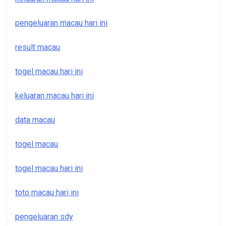
pengeluaran macau hari ini
result macau
togel macau hari ini
keluaran macau hari ini
data macau
togel macau
togel macau hari ini
toto macau hari ini
pengeluaran sdy