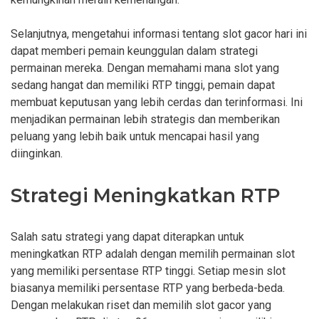
Selanjutnya, mengetahui informasi tentang slot gacor hari ini
dapat memberi pemain keunggulan dalam strategi
permainan mereka. Dengan memahami mana slot yang
sedang hangat dan memiliki RTP tinggi, pemain dapat
membuat keputusan yang lebih cerdas dan terinformasi. Ini
menjadikan permainan lebih strategis dan memberikan
peluang yang lebih baik untuk mencapai hasil yang
diinginkan.
Strategi Meningkatkan RTP
Salah satu strategi yang dapat diterapkan untuk
meningkatkan RTP adalah dengan memilih permainan slot
yang memiliki persentase RTP tinggi. Setiap mesin slot
biasanya memiliki persentase RTP yang berbeda-beda.
Dengan melakukan riset dan memilih slot gacor yang