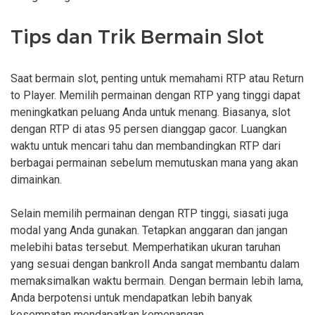
Tips dan Trik Bermain Slot
Saat bermain slot, penting untuk memahami RTP atau Return
to Player. Memilih permainan dengan RTP yang tinggi dapat
meningkatkan peluang Anda untuk menang. Biasanya, slot
dengan RTP di atas 95 persen dianggap gacor. Luangkan
waktu untuk mencari tahu dan membandingkan RTP dari
berbagai permainan sebelum memutuskan mana yang akan
dimainkan.
Selain memilih permainan dengan RTP tinggi, siasati juga
modal yang Anda gunakan. Tetapkan anggaran dan jangan
melebihi batas tersebut. Memperhatikan ukuran taruhan
yang sesuai dengan bankroll Anda sangat membantu dalam
memaksimalkan waktu bermain. Dengan bermain lebih lama,
Anda berpotensi untuk mendapatkan lebih banyak
kesempatan mendapatkan kemenangan.