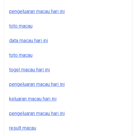
pengeluaran macau hari ini
toto macau
data macau hari ini
toto macau
togel macau hari ini
pengeluaran macau hari ini
keluaran macau hari ini
pengeluaran macau hari ini
result macau