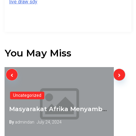
live draw sdy
You May Miss
Uncategorized
Masyarakat Afrika Menyambut Era Digital dengan Penuh Harapan
By
admindan
July 24, 2024