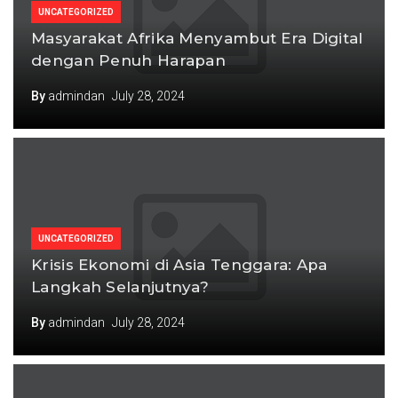
UNCATEGORIZED
Masyarakat Afrika Menyambut Era Digital
dengan Penuh Harapan
By
admindan
July 28, 2024
UNCATEGORIZED
Krisis Ekonomi di Asia Tenggara: Apa
Langkah Selanjutnya?
By
admindan
July 28, 2024