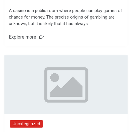
A casino is a public room where people can play games of
chance for money. The precise origins of gambling are
unknown, but it is likely that it has always…
Explore more
Uncategorized