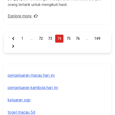
orang tertarik untuk mengikuti hasil…
Explore more
Posts
1
…
72
73
74
75
76
…
149
pagination
pengeluaran macau hari ini
pengeluaran kamboja hari ini
keluaran sgp
togel macau 5d