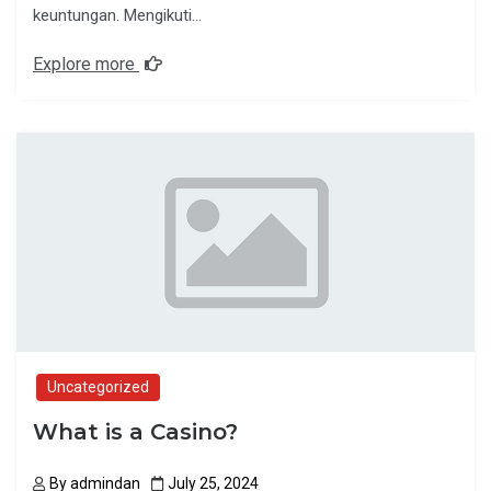
keuntungan. Mengikuti…
Explore more
Uncategorized
What is a Casino?
By
admindan
July 25, 2024