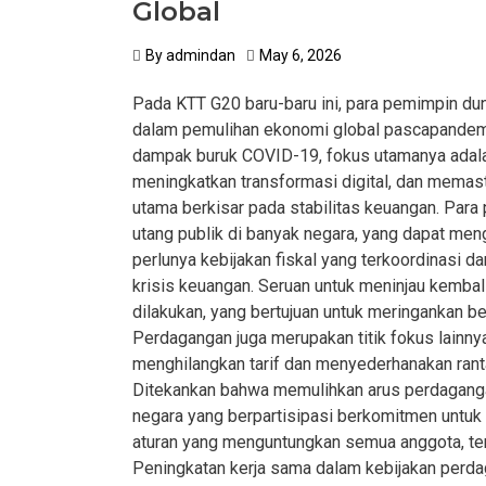
Global
By
admindan
May 6, 2026
Pada KTT G20 baru-baru ini, para pemimpin d
dalam pemulihan ekonomi global pascapandemi
dampak buruk COVID-19, fokus utamanya adala
meningkatkan transformasi digital, dan memasti
utama berkisar pada stabilitas keuangan. Para
utang publik di banyak negara, yang dapat m
perlunya kebijakan fiskal yang terkoordinasi d
krisis keuangan. Seruan untuk meninjau kembal
dilakukan, yang bertujuan untuk meringankan 
Perdagangan juga merupakan titik fokus lainn
menghilangkan tarif dan menyederhanakan rant
Ditekankan bahwa memulihkan arus perdaganga
negara yang berpartisipasi berkomitmen unt
aturan yang menguntungkan semua anggota, ter
Peningkatan kerja sama dalam kebijakan perdag