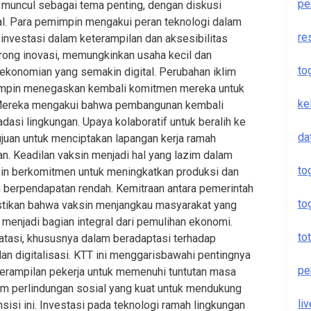
pe
l muncul sebagai tema penting, dengan diskusi
tal. Para pemimpin mengakui peran teknologi dalam
re
vestasi dalam keterampilan dan aksesibilitas
ndorong inovasi, memungkinkan usaha kecil dan
to
onomian yang semakin digital. Perubahan iklim
emimpin menegaskan kembali komitmen mereka untuk
ke
 Mereka mengakui bahwa pembangunan kembali
si lingkungan. Upaya kolaboratif untuk beralih ke
da
ujuan untuk menciptakan lapangan kerja ramah
an. Keadilan vaksin menjadi hal yang lazim dalam
to
pin berkomitmen untuk meningkatkan produksi dan
ah berpendapatan rendah. Kemitraan antara pemerintah
to
tikan bahwa vaksin menjangkau masyarakat yang
p menjadi bagian integral dari pemulihan ekonomi.
to
diatasi, khususnya dalam beradaptasi terhadap
n digitalisasi. KTT ini menggarisbawahi pentingnya
pe
terampilan pekerja untuk memenuhi tuntutan masa
m perlindungan sosial yang kuat untuk mendukung
li
isi ini. Investasi pada teknologi ramah lingkungan