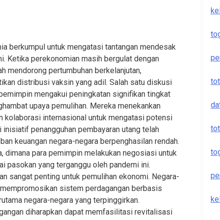
ke
to
unia berkumpul untuk mengatasi tantangan mendesak
pe
. Ketika perekonomian masih bergulat dengan
h mendorong pertumbuhan berkelanjutan,
to
kan distribusi vaksin yang adil. Salah satu diskusi
 pemimpin mengakui peningkatan signifikan tingkat
da
enghambat upaya pemulihan. Mereka menekankan
an kolaborasi internasional untuk mengatasi potensi
to
i inisiatif penangguhan pembayaran utang telah
beban keuangan negara-negara berpenghasilan rendah.
to
ya, dimana para pemimpin melakukan negosiasi untuk
ai pasokan yang terganggu oleh pandemi ini.
pe
n sangat penting untuk pemulihan ekonomi. Negara-
uk mempromosikan sistem perdagangan berbasis
ke
utama negara-negara yang terpinggirkan.
angan diharapkan dapat memfasilitasi revitalisasi