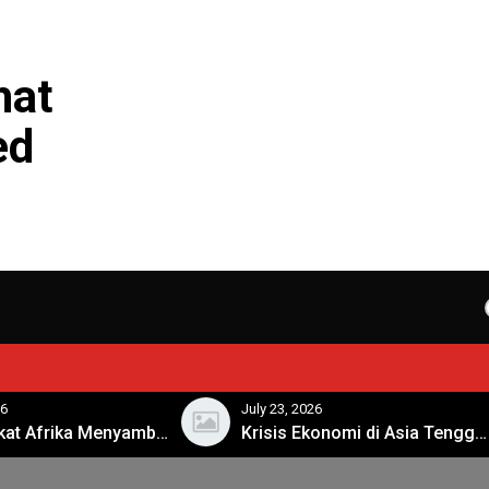
hat
ed
26
July 23, 2026
Masyarakat Afrika Menyambut Era Digital dengan Penuh Harapan
Krisis Ekonomi di Asia Tenggara: Apa Langkah Selanjutnya?