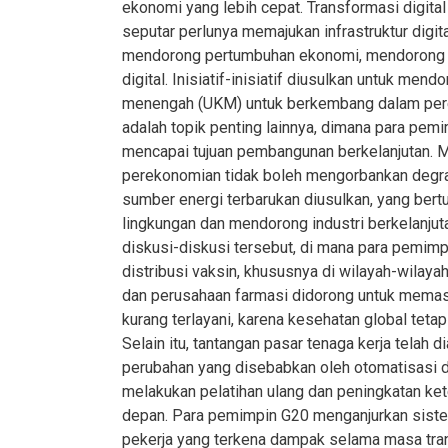
ekonomi yang lebih cepat. Transformasi digita
seputar perlunya memajukan infrastruktur digi
mendorong pertumbuhan ekonomi, mendorong in
digital. Inisiatif-inisiatif diusulkan untuk me
menengah (UKM) untuk berkembang dalam perek
adalah topik penting lainnya, dimana para p
mencapai tujuan pembangunan berkelanjutan.
perekonomian tidak boleh mengorbankan degrada
sumber energi terbarukan diusulkan, yang bert
lingkungan dan mendorong industri berkelanjut
diskusi-diskusi tersebut, di mana para pemim
distribusi vaksin, khususnya di wilayah-wilay
dan perusahaan farmasi didorong untuk memas
kurang terlayani, karena kesehatan global teta
Selain itu, tantangan pasar tenaga kerja telah 
perubahan yang disebabkan oleh otomatisasi da
melakukan pelatihan ulang dan peningkatan ke
depan. Para pemimpin G20 menganjurkan siste
pekerja yang terkena dampak selama masa trans