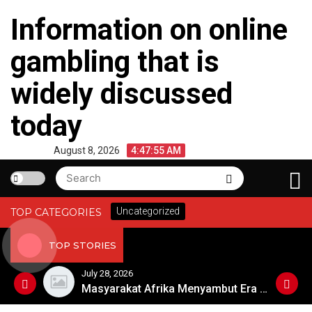
Skip
Information on online
to
content
gambling that is
widely discussed
today
August 8, 2026
4:47:55 AM
Search
Search
for:
Uncategorized
TOP CATEGORIES
TOP STORIES
July 28, 2026
Berita Cuaca Ekstrem di Australia
Masyarakat Afrika Menyambut Era Digital dengan Penuh Harapan