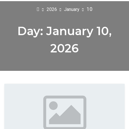
10
2026
January
Day:
January 10,
2026