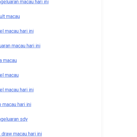
geluaran macau hari ini
ult macau
el macau hari ini
uaran macau hari ini
a macau
el macau
el macau hari ini
o macau hari ini
geluaran sdy
e draw macau hari ini