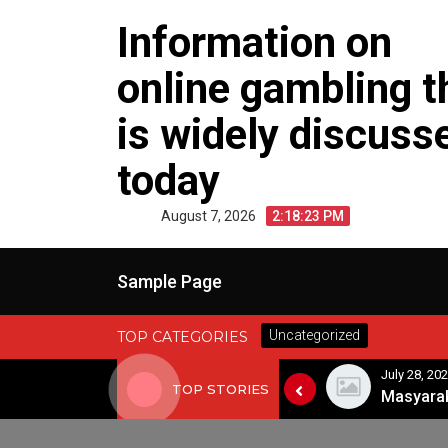
Skip
Information on
to
content
online gambling t
is widely discuss
today
August 7, 2026
2:18:24 PM
Sample Page
Uncategorized
TOP CATEGORIES
August 2, 2026
July 28, 20
TOP STORIES
Krisis Ekonomi di Venezuela: Apa yang Terjadi?
Berita Cuaca Ekstrem di Australia