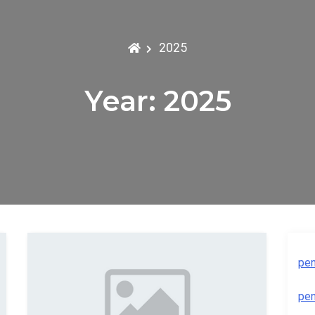
2025
Year:
2025
pen
pen