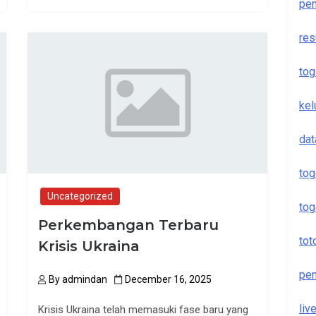
pen
res
tog
kel
dat
tog
Uncategorized
tog
Perkembangan Terbaru
tot
Krisis Ukraina
pen
By
admindan
December 16, 2025
liv
Krisis Ukraina telah memasuki fase baru yang