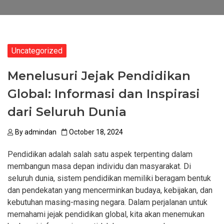
Uncategorized
Menelusuri Jejak Pendidikan
Global: Informasi dan Inspirasi
dari Seluruh Dunia
By
admindan
October 18, 2024
Pendidikan adalah salah satu aspek terpenting dalam
membangun masa depan individu dan masyarakat. Di
seluruh dunia, sistem pendidikan memiliki beragam bentuk
dan pendekatan yang mencerminkan budaya, kebijakan, dan
kebutuhan masing-masing negara. Dalam perjalanan untuk
memahami jejak pendidikan global, kita akan menemukan