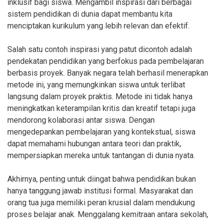
inklusif bagi siswa. Mengambil inspirasi dari berbagai
sistem pendidikan di dunia dapat membantu kita
menciptakan kurikulum yang lebih relevan dan efektif.
Salah satu contoh inspirasi yang patut dicontoh adalah
pendekatan pendidikan yang berfokus pada pembelajaran
berbasis proyek. Banyak negara telah berhasil menerapkan
metode ini, yang memungkinkan siswa untuk terlibat
langsung dalam proyek praktis. Metode ini tidak hanya
meningkatkan keterampilan kritis dan kreatif tetapi juga
mendorong kolaborasi antar siswa. Dengan
mengedepankan pembelajaran yang kontekstual, siswa
dapat memahami hubungan antara teori dan praktik,
mempersiapkan mereka untuk tantangan di dunia nyata.
Akhirnya, penting untuk diingat bahwa pendidikan bukan
hanya tanggung jawab institusi formal. Masyarakat dan
orang tua juga memiliki peran krusial dalam mendukung
proses belajar anak. Menggalang kemitraan antara sekolah,