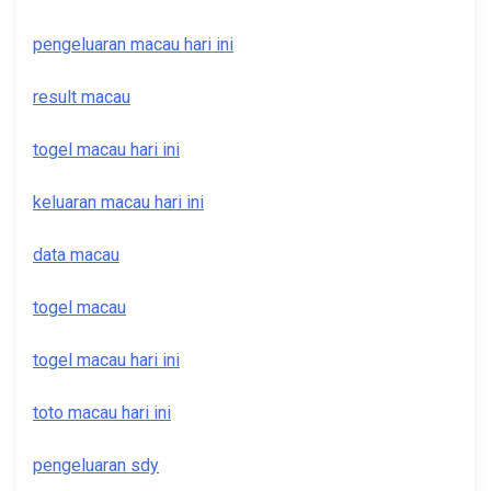
pengeluaran macau hari ini
result macau
togel macau hari ini
keluaran macau hari ini
data macau
togel macau
togel macau hari ini
toto macau hari ini
pengeluaran sdy