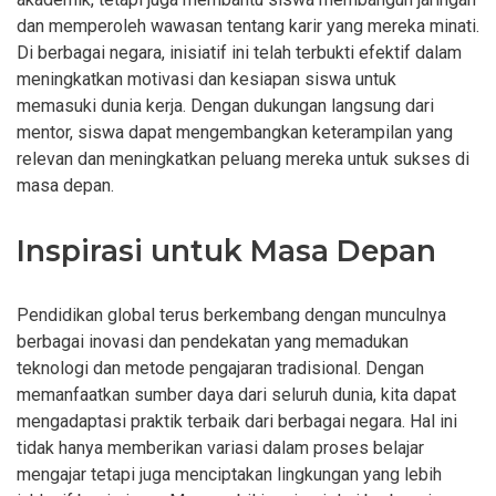
dan memperoleh wawasan tentang karir yang mereka minati.
Di berbagai negara, inisiatif ini telah terbukti efektif dalam
meningkatkan motivasi dan kesiapan siswa untuk
memasuki dunia kerja. Dengan dukungan langsung dari
mentor, siswa dapat mengembangkan keterampilan yang
relevan dan meningkatkan peluang mereka untuk sukses di
masa depan.
Inspirasi untuk Masa Depan
Pendidikan global terus berkembang dengan munculnya
berbagai inovasi dan pendekatan yang memadukan
teknologi dan metode pengajaran tradisional. Dengan
memanfaatkan sumber daya dari seluruh dunia, kita dapat
mengadaptasi praktik terbaik dari berbagai negara. Hal ini
tidak hanya memberikan variasi dalam proses belajar
mengajar tetapi juga menciptakan lingkungan yang lebih