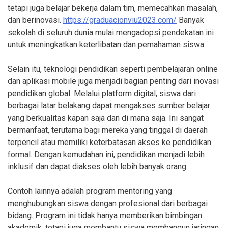
tetapi juga belajar bekerja dalam tim, memecahkan masalah,
dan berinovasi.
https://graduacionviu2023.com/
Banyak
sekolah di seluruh dunia mulai mengadopsi pendekatan ini
untuk meningkatkan keterlibatan dan pemahaman siswa.
Selain itu, teknologi pendidikan seperti pembelajaran online
dan aplikasi mobile juga menjadi bagian penting dari inovasi
pendidikan global. Melalui platform digital, siswa dari
berbagai latar belakang dapat mengakses sumber belajar
yang berkualitas kapan saja dan di mana saja. Ini sangat
bermanfaat, terutama bagi mereka yang tinggal di daerah
terpencil atau memiliki keterbatasan akses ke pendidikan
formal. Dengan kemudahan ini, pendidikan menjadi lebih
inklusif dan dapat diakses oleh lebih banyak orang.
Contoh lainnya adalah program mentoring yang
menghubungkan siswa dengan profesional dari berbagai
bidang. Program ini tidak hanya memberikan bimbingan
akademik, tetapi juga membantu siswa membangun jaringan