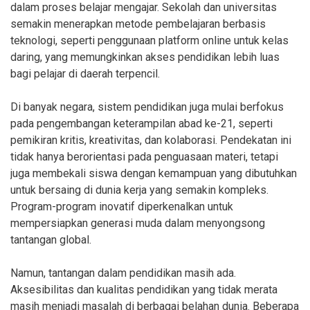
dalam proses belajar mengajar. Sekolah dan universitas
semakin menerapkan metode pembelajaran berbasis
teknologi, seperti penggunaan platform online untuk kelas
daring, yang memungkinkan akses pendidikan lebih luas
bagi pelajar di daerah terpencil.
Di banyak negara, sistem pendidikan juga mulai berfokus
pada pengembangan keterampilan abad ke-21, seperti
pemikiran kritis, kreativitas, dan kolaborasi. Pendekatan ini
tidak hanya berorientasi pada penguasaan materi, tetapi
juga membekali siswa dengan kemampuan yang dibutuhkan
untuk bersaing di dunia kerja yang semakin kompleks.
Program-program inovatif diperkenalkan untuk
mempersiapkan generasi muda dalam menyongsong
tantangan global.
Namun, tantangan dalam pendidikan masih ada.
Aksesibilitas dan kualitas pendidikan yang tidak merata
masih menjadi masalah di berbagai belahan dunia. Beberapa