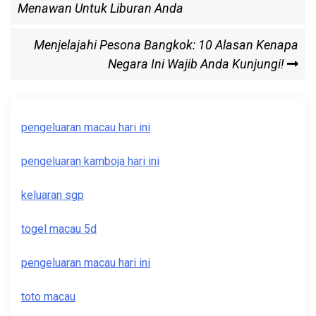
Post
Menawan Untuk Liburan Anda
navigation
Next
Menjelajahi Pesona Bangkok: 10 Alasan Kenapa
Post
Negara Ini Wajib Anda Kunjungi!
pengeluaran macau hari ini
pengeluaran kamboja hari ini
keluaran sgp
togel macau 5d
pengeluaran macau hari ini
toto macau