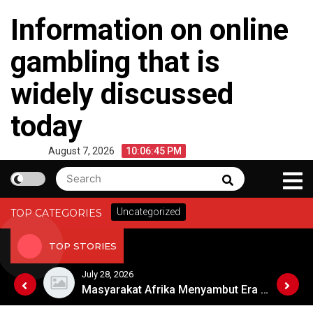
Skip
Information on online
to
content
gambling that is
widely discussed
today
August 7, 2026
10:06:46 PM
Search
Search
for:
Uncategorized
TOP CATEGORIES
TOP STORIES
July 28, 2026
Berita Cuaca Ekstrem di Australia
Masyarakat Afrika Menyambut Era Digital dengan Penuh Harapan