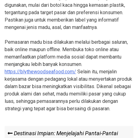
digunakan, mulai dari botol kaca hingga kemasan plastik,
tergantung pada target pasar dan preferensi konsumen.
Pastikan juga untuk memberikan label yang informatif
mengenai jenis madu, asal, dan manfaatnya.
Pemasaran madu bisa dilakukan melalui berbagai saluran,
baik online maupun offline. Membuka toko online atau
memanfaatkan platform media sosial dapat membantu
menjangkau lebih banyak konsumen.
https://blythewoodseafood.com/
Selain itu, menjalin
kerjasama dengan pedagang lokal atau menyertakan produk
dalam bazar bisa meningkatkan visibilitas. Dikenal sebagai
produk alami dan sehat, madu memiliki pasar yang cukup
luas, sehingga pemasarannya perlu dilakukan dengan
strategi yang tepat agar bisa bersaing di pasaran.
Post
Previous
Destinasi Impian: Menjelajahi Pantai-Pantai