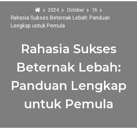
2024
October
16
Rahasia Sukses Beternak Lebah: Panduan
Lengkap untuk Pemula
Rahasia Sukses
Beternak Lebah:
Panduan Lengkap
untuk Pemula