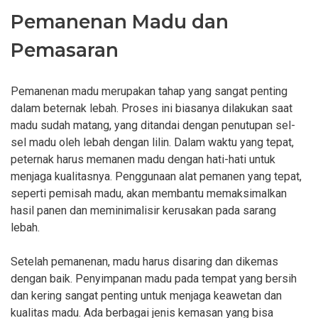
Pemanenan Madu dan
Pemasaran
Pemanenan madu merupakan tahap yang sangat penting
dalam beternak lebah. Proses ini biasanya dilakukan saat
madu sudah matang, yang ditandai dengan penutupan sel-
sel madu oleh lebah dengan lilin. Dalam waktu yang tepat,
peternak harus memanen madu dengan hati-hati untuk
menjaga kualitasnya. Penggunaan alat pemanen yang tepat,
seperti pemisah madu, akan membantu memaksimalkan
hasil panen dan meminimalisir kerusakan pada sarang
lebah.
Setelah pemanenan, madu harus disaring dan dikemas
dengan baik. Penyimpanan madu pada tempat yang bersih
dan kering sangat penting untuk menjaga keawetan dan
kualitas madu. Ada berbagai jenis kemasan yang bisa