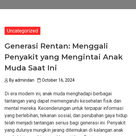
Uncategorized
Generasi Rentan: Menggali
Penyakit yang Mengintai Anak
Muda Saat Ini
By
admindan
October 16, 2024
Di era modern ini, anak muda menghadapi berbagai
tantangan yang dapat memengaruhi kesehatan fisik dan
mental mereka. Kecenderungan untuk terpapar informasi
yang berlebihan, tekanan sosial, dan perubahan gaya hidup
telah menjadi tantangan serius bagi generasi ini. Penyakit
yang dulunya mungkin jarang ditemukan di kalangan anak