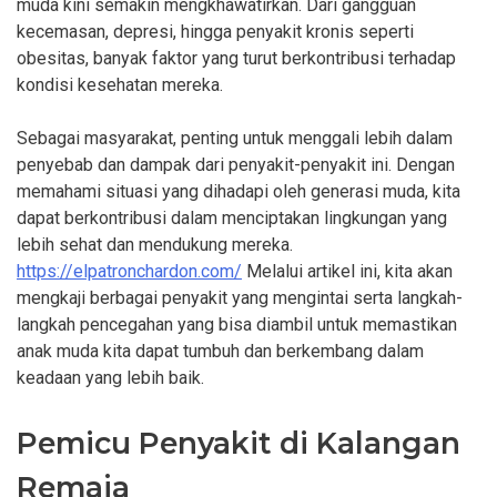
muda kini semakin mengkhawatirkan. Dari gangguan
kecemasan, depresi, hingga penyakit kronis seperti
obesitas, banyak faktor yang turut berkontribusi terhadap
kondisi kesehatan mereka.
Sebagai masyarakat, penting untuk menggali lebih dalam
penyebab dan dampak dari penyakit-penyakit ini. Dengan
memahami situasi yang dihadapi oleh generasi muda, kita
dapat berkontribusi dalam menciptakan lingkungan yang
lebih sehat dan mendukung mereka.
https://elpatronchardon.com/
Melalui artikel ini, kita akan
mengkaji berbagai penyakit yang mengintai serta langkah-
langkah pencegahan yang bisa diambil untuk memastikan
anak muda kita dapat tumbuh dan berkembang dalam
keadaan yang lebih baik.
Pemicu Penyakit di Kalangan
Remaja