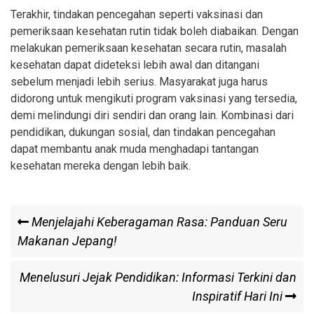
Terakhir, tindakan pencegahan seperti vaksinasi dan
pemeriksaan kesehatan rutin tidak boleh diabaikan. Dengan
melakukan pemeriksaan kesehatan secara rutin, masalah
kesehatan dapat dideteksi lebih awal dan ditangani
sebelum menjadi lebih serius. Masyarakat juga harus
didorong untuk mengikuti program vaksinasi yang tersedia,
demi melindungi diri sendiri dan orang lain. Kombinasi dari
pendidikan, dukungan sosial, dan tindakan pencegahan
dapat membantu anak muda menghadapi tantangan
kesehatan mereka dengan lebih baik.
Post
Previous
Menjelajahi Keberagaman Rasa: Panduan Seru
Post
Makanan Jepang!
navigation
Next
Menelusuri Jejak Pendidikan: Informasi Terkini dan
Post
Inspiratif Hari Ini