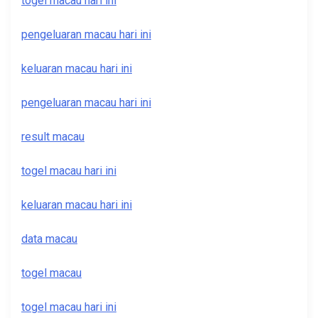
togel macau hari ini
pengeluaran macau hari ini
keluaran macau hari ini
pengeluaran macau hari ini
result macau
togel macau hari ini
keluaran macau hari ini
data macau
togel macau
togel macau hari ini