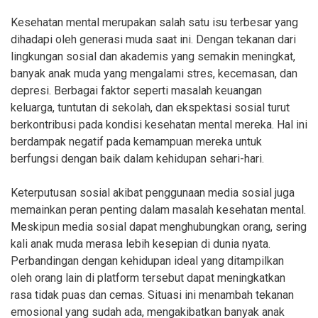
Kesehatan mental merupakan salah satu isu terbesar yang
dihadapi oleh generasi muda saat ini. Dengan tekanan dari
lingkungan sosial dan akademis yang semakin meningkat,
banyak anak muda yang mengalami stres, kecemasan, dan
depresi. Berbagai faktor seperti masalah keuangan
keluarga, tuntutan di sekolah, dan ekspektasi sosial turut
berkontribusi pada kondisi kesehatan mental mereka. Hal ini
berdampak negatif pada kemampuan mereka untuk
berfungsi dengan baik dalam kehidupan sehari-hari.
Keterputusan sosial akibat penggunaan media sosial juga
memainkan peran penting dalam masalah kesehatan mental.
Meskipun media sosial dapat menghubungkan orang, sering
kali anak muda merasa lebih kesepian di dunia nyata.
Perbandingan dengan kehidupan ideal yang ditampilkan
oleh orang lain di platform tersebut dapat meningkatkan
rasa tidak puas dan cemas. Situasi ini menambah tekanan
emosional yang sudah ada, mengakibatkan banyak anak