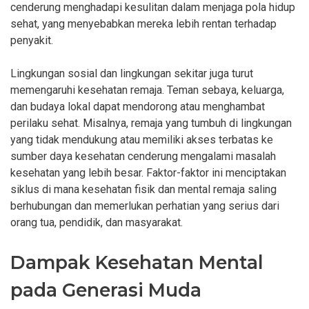
cenderung menghadapi kesulitan dalam menjaga pola hidup
sehat, yang menyebabkan mereka lebih rentan terhadap
penyakit.
Lingkungan sosial dan lingkungan sekitar juga turut
memengaruhi kesehatan remaja. Teman sebaya, keluarga,
dan budaya lokal dapat mendorong atau menghambat
perilaku sehat. Misalnya, remaja yang tumbuh di lingkungan
yang tidak mendukung atau memiliki akses terbatas ke
sumber daya kesehatan cenderung mengalami masalah
kesehatan yang lebih besar. Faktor-faktor ini menciptakan
siklus di mana kesehatan fisik dan mental remaja saling
berhubungan dan memerlukan perhatian yang serius dari
orang tua, pendidik, dan masyarakat.
Dampak Kesehatan Mental
pada Generasi Muda