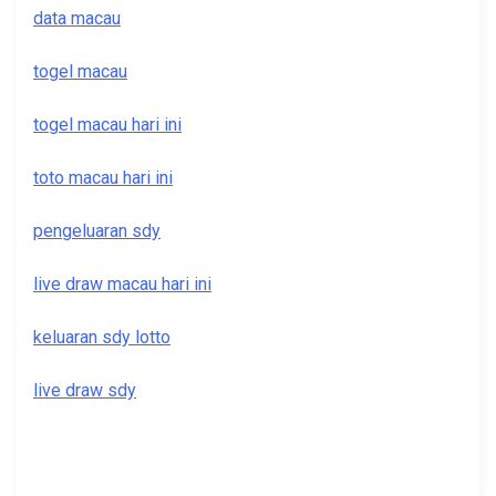
data macau
togel macau
togel macau hari ini
toto macau hari ini
pengeluaran sdy
live draw macau hari ini
keluaran sdy lotto
live draw sdy