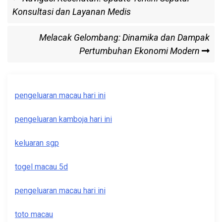
Post
Konsultasi dan Layanan Medis
navigation
Next
Melacak Gelombang: Dinamika dan Dampak
Post
Pertumbuhan Ekonomi Modern
pengeluaran macau hari ini
pengeluaran kamboja hari ini
keluaran sgp
togel macau 5d
pengeluaran macau hari ini
toto macau