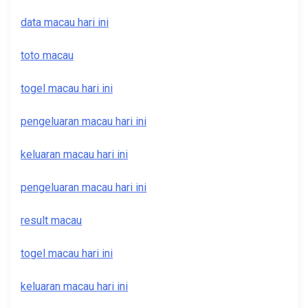
data macau hari ini
toto macau
togel macau hari ini
pengeluaran macau hari ini
keluaran macau hari ini
pengeluaran macau hari ini
result macau
togel macau hari ini
keluaran macau hari ini