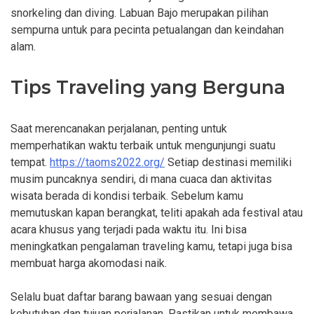
snorkeling dan diving. Labuan Bajo merupakan pilihan
sempurna untuk para pecinta petualangan dan keindahan
alam.
Tips Traveling yang Berguna
Saat merencanakan perjalanan, penting untuk
memperhatikan waktu terbaik untuk mengunjungi suatu
tempat.
https://taoms2022.org/
Setiap destinasi memiliki
musim puncaknya sendiri, di mana cuaca dan aktivitas
wisata berada di kondisi terbaik. Sebelum kamu
memutuskan kapan berangkat, teliti apakah ada festival atau
acara khusus yang terjadi pada waktu itu. Ini bisa
meningkatkan pengalaman traveling kamu, tetapi juga bisa
membuat harga akomodasi naik.
Selalu buat daftar barang bawaan yang sesuai dengan
kebutuhan dan tujuan perjalanan. Pastikan untuk membawa