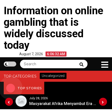
Skip
Information on online
to
content
gambling that is
widely discussed
today
August 7, 2026
6:06:33 AM
Search
Search
for:
Uncategorized
TOP CATEGORIES
TOP STORIES
July 28, 2026
Berita Cuaca Ekstrem di Australia
Masyarakat Afrika Menyambut Era Digital dengan Penuh Harapan