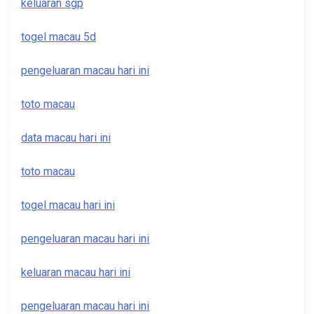
keluaran sgp
togel macau 5d
pengeluaran macau hari ini
toto macau
data macau hari ini
toto macau
togel macau hari ini
pengeluaran macau hari ini
keluaran macau hari ini
pengeluaran macau hari ini