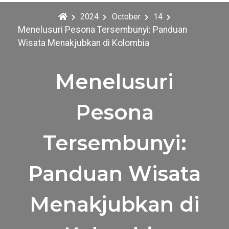
2024
October
14
Menelusuri Pesona Tersembunyi: Panduan
Wisata Menakjubkan di Kolombia
Menelusuri
Pesona
Tersembunyi:
Panduan Wisata
Menakjubkan di