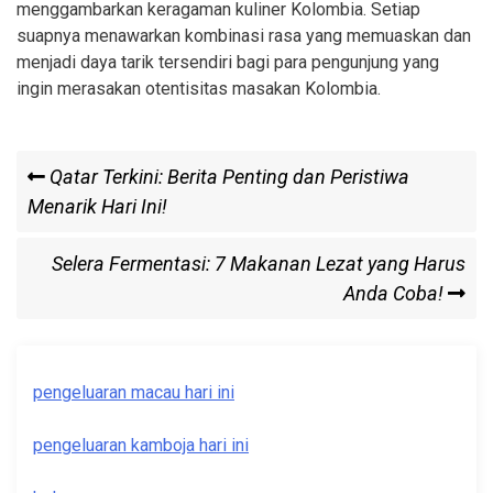
menggambarkan keragaman kuliner Kolombia. Setiap
suapnya menawarkan kombinasi rasa yang memuaskan dan
menjadi daya tarik tersendiri bagi para pengunjung yang
ingin merasakan otentisitas masakan Kolombia.
Post
Previous
Qatar Terkini: Berita Penting dan Peristiwa
Post
Menarik Hari Ini!
navigation
Next
Selera Fermentasi: 7 Makanan Lezat yang Harus
Post
Anda Coba!
pengeluaran macau hari ini
pengeluaran kamboja hari ini