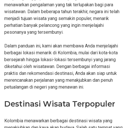
menawarkan pengalaman yang tak terlupakan bagi para
wisatawan. Dalam beberapa tahun terakhir, negara ini telah
menjadi tujuan wisata yang semakin populer, menarik
perhatian banyak pelancong yang ingin menjelajahi
pesonanya yang tersembunyi.
Dalam panduan ini, kami akan membawa Anda menjelajahi
berbagai lokasi menarik di Kolombia, mulai dari kota-kota
bersejarah hingga lokasi-lokasi tersembunyi yang jarang
diketahui oleh wisatawan. Dengan berbagai informasi
praktis dan rekomendasi destinasi, Anda akan siap untuk
merencanakan perjalanan yang menakjubkan dan penuh
petualangan di negeri yang menawan ini.
Destinasi Wisata Terpopuler
Kolombia menawarkan berbagai destinasi wisata yang
menakjubkan dan kaya akan budaya. Salah satu tempat yang