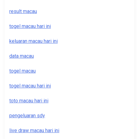
result macau
togel macau hari ini
keluaran macau hari ini
data macau
togel macau
togel macau hari ini
toto macau hari ini
pengeluaran sdy
live draw macau hari ini