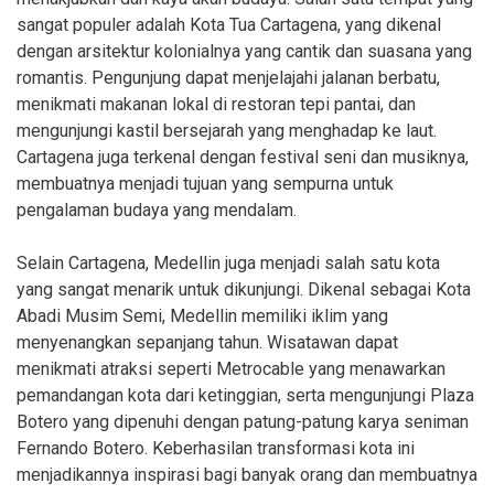
sangat populer adalah Kota Tua Cartagena, yang dikenal
dengan arsitektur kolonialnya yang cantik dan suasana yang
romantis. Pengunjung dapat menjelajahi jalanan berbatu,
menikmati makanan lokal di restoran tepi pantai, dan
mengunjungi kastil bersejarah yang menghadap ke laut.
Cartagena juga terkenal dengan festival seni dan musiknya,
membuatnya menjadi tujuan yang sempurna untuk
pengalaman budaya yang mendalam.
Selain Cartagena, Medellin juga menjadi salah satu kota
yang sangat menarik untuk dikunjungi. Dikenal sebagai Kota
Abadi Musim Semi, Medellin memiliki iklim yang
menyenangkan sepanjang tahun. Wisatawan dapat
menikmati atraksi seperti Metrocable yang menawarkan
pemandangan kota dari ketinggian, serta mengunjungi Plaza
Botero yang dipenuhi dengan patung-patung karya seniman
Fernando Botero. Keberhasilan transformasi kota ini
menjadikannya inspirasi bagi banyak orang dan membuatnya