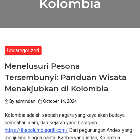
Kolombia
Uncategorized
Menelusuri Pesona
Tersembunyi: Panduan Wisata
Menakjubkan di Kolombia
By
admindan
October 14, 2024
Kolombia adalah sebuah negara yang kaya akan budaya,
keindahan alam, dan sejarah yang beragam.
https://thecolumbiagrill.com/
Dari pegunungan Andes yang
menjulang hingga pantai Karibia yang indah, Kolombia