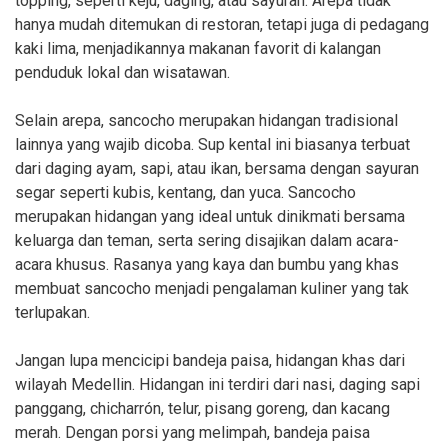
topping, seperti keju, daging, atau sayuran. Arepa tidak
hanya mudah ditemukan di restoran, tetapi juga di pedagang
kaki lima, menjadikannya makanan favorit di kalangan
penduduk lokal dan wisatawan.
Selain arepa, sancocho merupakan hidangan tradisional
lainnya yang wajib dicoba. Sup kental ini biasanya terbuat
dari daging ayam, sapi, atau ikan, bersama dengan sayuran
segar seperti kubis, kentang, dan yuca. Sancocho
merupakan hidangan yang ideal untuk dinikmati bersama
keluarga dan teman, serta sering disajikan dalam acara-
acara khusus. Rasanya yang kaya dan bumbu yang khas
membuat sancocho menjadi pengalaman kuliner yang tak
terlupakan.
Jangan lupa mencicipi bandeja paisa, hidangan khas dari
wilayah Medellin. Hidangan ini terdiri dari nasi, daging sapi
panggang, chicharrón, telur, pisang goreng, dan kacang
merah. Dengan porsi yang melimpah, bandeja paisa