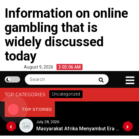
Skip
Information on online
to
content
gambling that is
widely discussed
today
August 9, 2026
3:03:07 AM
Search
Search
for:
Uncategorized
TOP CATEGORIES
TOP STORIES
July 28, 2026
Berita Cuaca Ekstrem di Australia
Masyarakat Afrika Menyambut Era Digital dengan Penuh Harapan