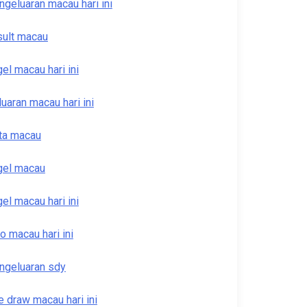
ngeluaran macau hari ini
sult macau
gel macau hari ini
luaran macau hari ini
ta macau
gel macau
gel macau hari ini
to macau hari ini
ngeluaran sdy
ve draw macau hari ini