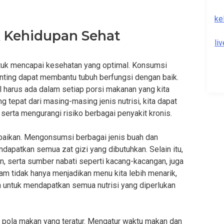
ke
k Kehidupan Sehat
li
tuk mencapai kesehatan yang optimal. Konsumsi
nting dapat membantu tubuh berfungsi dengan baik.
al harus ada dalam setiap porsi makanan yang kita
tepat dari masing-masing jenis nutrisi, kita dapat
erta mengurangi risiko berbagai penyakit kronis.
abaikan. Mengonsumsi berbagai jenis buah dan
patkan semua zat gizi yang dibutuhkan. Selain itu,
n, serta sumber nabati seperti kacang-kacangan, juga
am tidak hanya menjadikan menu kita lebih menarik,
 untuk mendapatkan semua nutrisi yang diperlukan
ga pola makan yang teratur. Mengatur waktu makan dan