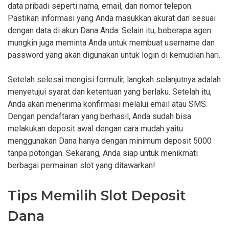
data pribadi seperti nama, email, dan nomor telepon.
Pastikan informasi yang Anda masukkan akurat dan sesuai
dengan data di akun Dana Anda. Selain itu, beberapa agen
mungkin juga meminta Anda untuk membuat username dan
password yang akan digunakan untuk login di kemudian hari.
Setelah selesai mengisi formulir, langkah selanjutnya adalah
menyetujui syarat dan ketentuan yang berlaku. Setelah itu,
Anda akan menerima konfirmasi melalui email atau SMS.
Dengan pendaftaran yang berhasil, Anda sudah bisa
melakukan deposit awal dengan cara mudah yaitu
menggunakan Dana hanya dengan minimum deposit 5000
tanpa potongan. Sekarang, Anda siap untuk menikmati
berbagai permainan slot yang ditawarkan!
Tips Memilih Slot Deposit
Dana