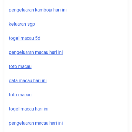
pengeluaran kamboja hari ini
keluaran sgp
togel macau 5d
pengeluaran macau hari ini
toto macau
data macau hari ini
toto macau
togel macau hari ini
pengeluaran macau hari ini