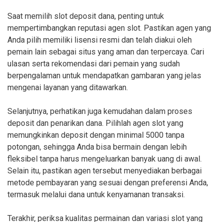
Saat memilih slot deposit dana, penting untuk
mempertimbangkan reputasi agen slot. Pastikan agen yang
Anda pilih memiliki lisensi resmi dan telah diakui oleh
pemain lain sebagai situs yang aman dan terpercaya. Cari
ulasan serta rekomendasi dari pemain yang sudah
berpengalaman untuk mendapatkan gambaran yang jelas
mengenai layanan yang ditawarkan.
Selanjutnya, perhatikan juga kemudahan dalam proses
deposit dan penarikan dana. Pilihlah agen slot yang
memungkinkan deposit dengan minimal 5000 tanpa
potongan, sehingga Anda bisa bermain dengan lebih
fleksibel tanpa harus mengeluarkan banyak uang di awal.
Selain itu, pastikan agen tersebut menyediakan berbagai
metode pembayaran yang sesuai dengan preferensi Anda,
termasuk melalui dana untuk kenyamanan transaksi.
Terakhir, periksa kualitas permainan dan variasi slot yang