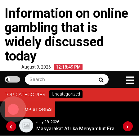
Skip
Information on online
to
content
gambling that is
widely discussed
today
August 9, 2026
12:18:50 PM
Search
Search
for:
Uncategorized
TOP CATEGORIES
TOP STORIES
July 28, 2026
Berita Cuaca Ekstrem di Australia
Masyarakat Afrika Menyambut Era Digital dengan Penuh Harapan