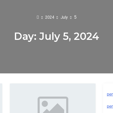
5
2024
July
Day:
July 5, 2024
pen
pen