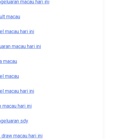
geluaran macau hari ini
ult macau
el macau hari ini
uaran macau hari ini
a macau
el macau
el macau hari ini
o macau hari ini
geluaran sdy
e draw macau hari ini