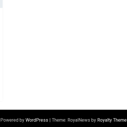
Powered by
WordPress
|
Theme: RoyalNews by
Royalty Theme