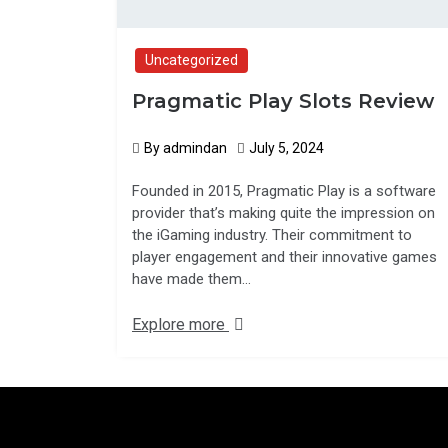
Uncategorized
Pragmatic Play Slots Review
By
admindan
July 5, 2024
Founded in 2015, Pragmatic Play is a software
provider that’s making quite the impression on
the iGaming industry. Their commitment to
player engagement and their innovative games
have made them…
Explore more