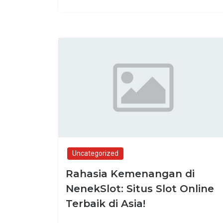
Uncategorized
Rahasia Kemenangan di
NenekSlot: Situs Slot Online
Terbaik di Asia!