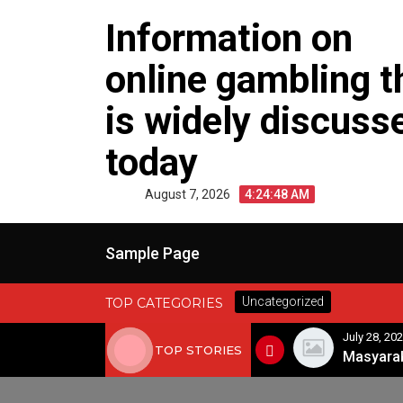
Skip
Information on
to
content
online gambling t
is widely discuss
today
August 7, 2026
4:24:48 AM
Sample Page
Uncategorized
TOP CATEGORIES
August 2, 2026
July 28, 20
TOP STORIES
Krisis Ekonomi di Venezuela: Apa yang Terjadi?
Berita Cuaca Ekstrem di Australia