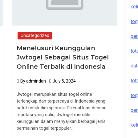
kel
tog
Uncategorized
pen
Menelusuri Keunggulan
tot
Jwtogel Sebagai Situs Togel
Online Terbaik di Indonesia
dat
tot
By
admindan
July 5, 2024
Jwtogel merupakan situs togel online
tog
terlengkap dan terpercaya di Indonesia yang
patut untuk dieksplorasi. Dikenal luas dengan
pen
reputasi yang solid, Jwtogel memiliki
keunggulan dalam menyajikan berbagai jenis
kel
permainan togel terpopuler…