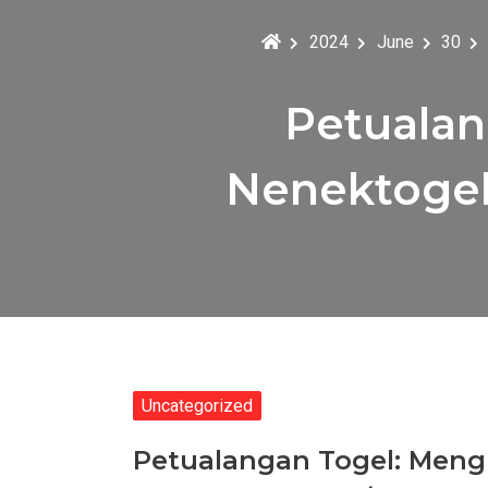
2024
June
30
Petualan
Nenektogel
Uncategorized
Petualangan Togel: Meng