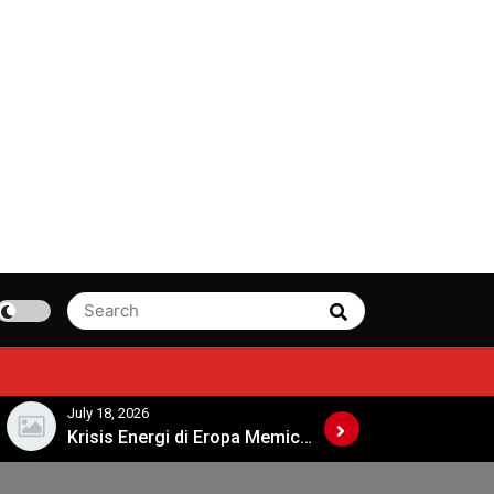
Search
Search
for:
July 18, 2026
July 13, 2026
Krisis Energi di Eropa Memicu Perdebatan Kebijakan