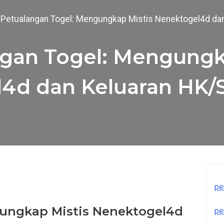
Petualangan Togel: Mengungkap Mistis Nenektogel4d da
gan Togel: Mengungk
4d dan Keluaran HK/
pe
ungkap Mistis Nenektogel4d
pe