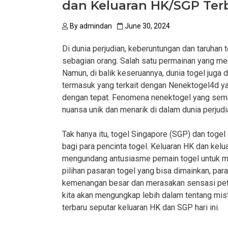
dan Keluaran HK/SGP Ter
By
admindan
June 30, 2024
Di dunia perjudian, keberuntungan dan taruhan t
sebagian orang. Salah satu permainan yang menja
Namun, di balik keseruannya, dunia togel juga 
termasuk yang terkait dengan Nenektogel4d 
dengan tepat. Fenomena nenektogel yang sema
nuansa unik dan menarik di dalam dunia perjudi
Tak hanya itu, togel Singapore (SGP) dan toge
bagi para pencinta togel. Keluaran HK dan kelua
mengundang antusiasme pemain togel untuk me
pilihan pasaran togel yang bisa dimainkan, par
kemenangan besar dan merasakan sensasi petua
kita akan mengungkap lebih dalam tentang mis
terbaru seputar keluaran HK dan SGP hari ini.