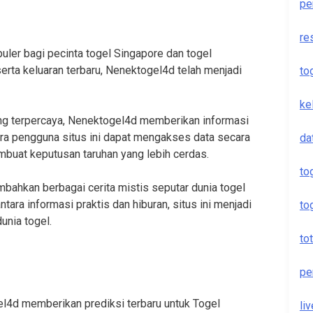
pe
re
uler bagi pecinta togel Singapore dan togel
erta keluaran terbaru, Nenektogel4d telah menjadi
to
ke
ng terpercaya, Nenektogel4d memberikan informasi
Para pengguna situs ini dapat mengakses data secara
da
buat keputusan taruhan yang lebih cerdas.
to
bahkan berbagai cerita mistis seputar dunia togel
tara informasi praktis dan hiburan, situs ini menjadi
to
unia togel.
to
pe
el4d memberikan prediksi terbaru untuk Togel
li