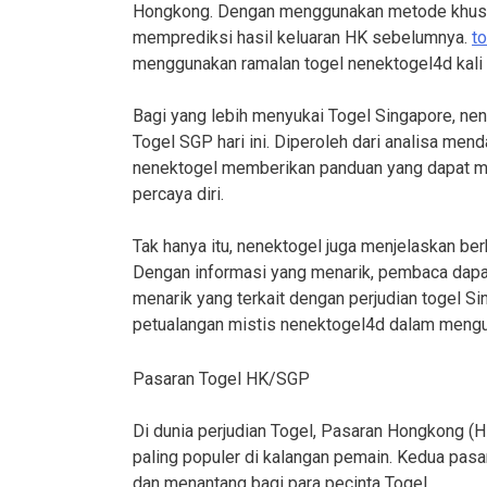
Hongkong. Dengan menggunakan metode khusus,
memprediksi hasil keluaran HK sebelumnya.
t
menggunakan ramalan togel nenektogel4d kali i
Bagi yang lebih menyukai Togel Singapore, ne
Togel SGP hari ini. Diperoleh dari analisa men
nenektogel memberikan panduan yang dapat 
percaya diri.
Tak hanya itu, nenektogel juga menjelaskan berb
Dengan informasi yang menarik, pembaca dapat
menarik yang terkait dengan perjudian togel S
petualangan mistis nenektogel4d dalam meng
Pasaran Togel HK/SGP
Di dunia perjudian Togel, Pasaran Hongkong (
paling populer di kalangan pemain. Kedua pasa
dan menantang bagi para pecinta Togel.